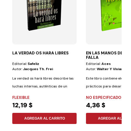
LA VERDAD OS HARA LIBRES
EN LAS MANOS DE UN
FALLA
Editorial:
Safeliz
Editorial:
Aces
Autor:
Jacques Th. Frei
Autor:
Walter Y Viviana L
La verdad os hará libres describe las
Este libro contiene elemen
luchas internas, auténticas de un
prácticos para desarrollar
monje...
pequeños en todo...
FLEXIBLE
NO ESPECIFICADO
12,19 $
4,36 $
AGREGAR AL CARRITO
AGREGAR AL CAR