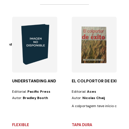
as Unidas
Trinidad, así...
UNDERSTANDING AND PREVENTING DRUGS - PP
EL COLPORTOR DE EXITO
Editorial:
Pacific Press
Editorial:
Aces
Autor:
Bradley Booth
Autor:
Nicolas Chaij
A colportagem teve início com os v
FLEXIBLE
TAPA DURA