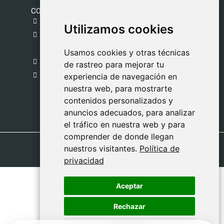
CONTACTO
gestion@safeliz.com
Utilizamos cookies
Utilizamos cookies
C. del Pradillo, 6, 28770 Colmenar Viejo,
Madrid
Usamos cookies y otras técnicas
Usamos cookies y otras técnicas
918 459 877
de rastreo para mejorar tu
de rastreo para mejorar tu
Lunes a Viernes
experiencia de navegación en
experiencia de navegación en
nuestra web, para mostrarte
nuestra web, para mostrarte
09:00 - 13:00
contenidos personalizados y
contenidos personalizados y
anuncios adecuados, para analizar
anuncios adecuados, para analizar
el tráfico en nuestra web y para
el tráfico en nuestra web y para
comprender de donde llegan
comprender de donde llegan
nuestros visitantes.
nuestros visitantes.
Política de
Política de
privacidad
privacidad
Aceptar
Aceptar
Rechazar
Rechazar