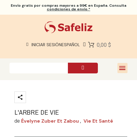
Envío gratis
por compras mayores a 99€ en España. Consulta
condiciones de envío.*
BIBLIAS SAFELIZ
BIBLIAS
LIBROS
0,00 $
INICIAR SESIÓN
ESPAÑOL
REGALOS
JUEGOS
SOBRE NOSOTROS
L'ARBRE DE VIE
Évelyne Zuber Et Zabou
Vie Et Santé
de
,