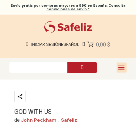
Envío gratis
por compras mayores a 99€ en España. Consulta
condiciones de envío.*
BIBLIAS SAFELIZ
BIBLIAS
LIBROS
0,00 $
INICIAR SESIÓN
ESPAÑOL
REGALOS
JUEGOS
SOBRE NOSOTROS
GOD WITH US
John Peckham
Safeliz
de
,