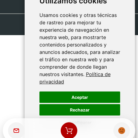
Utilizamos cookies
Utilizamos cookies
Usamos cookies y otras técnicas
Usamos cookies y otras técnicas
de rastreo para mejorar tu
de rastreo para mejorar tu
experiencia de navegación en
experiencia de navegación en
nuestra web, para mostrarte
nuestra web, para mostrarte
contenidos personalizados y
contenidos personalizados y
anuncios adecuados, para analizar
anuncios adecuados, para analizar
el tráfico en nuestra web y para
el tráfico en nuestra web y para
comprender de donde llegan
comprender de donde llegan
nuestros visitantes.
nuestros visitantes.
Política de
Política de
privacidad
privacidad
Aceptar
Aceptar
Rechazar
Rechazar
Configurar
Configurar