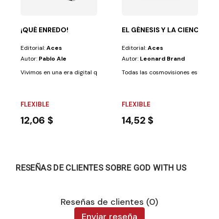
¡QUÉ ENREDO!
EL GÉNESIS Y LA CIENCIA
Editorial:
Aces
Editorial:
Aces
Autor:
Pablo Ale
Autor:
Leonard Brand
Vivimos en una era digital que nos ayuda a comunicarnos y relacionarn
Todas las cosmovisiones están basa
FLEXIBLE
FLEXIBLE
12,06 $
14,52 $
RESEÑAS DE CLIENTES SOBRE GOD WITH US
Reseñas de clientes (0)
Enviar reseña