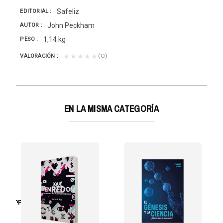
Safeliz
EDITORIAL
John Peckham
AUTOR
1,14 kg
PESO
(0)
★★★★★
VALORACIÓN
EN LA MISMA CATEGORÍA
lenkampf
narias e...
evisa las Escrituras y el Espíritu de Profecía,...