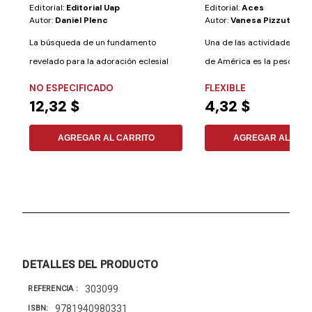
Editorial:
Editorial Uap
Editorial:
Aces
Autor:
Daniel Plenc
Autor:
Vanesa Pizzuto
La búsqueda de un fundamento
Una de las actividades típi
revelado para la adoración eclesial
de América es la pesca de
siempre ha...
lagos...
NO ESPECIFICADO
FLEXIBLE
12,32 $
4,32 $
AGREGAR AL CARRITO
AGREGAR AL CAR
DETALLES DEL PRODUCTO
303099
REFERENCIA
9781940980331
ISBN