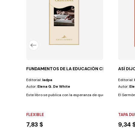
cristiana, que ayuda a fortalecer las...
FUNDAMENTOS DE LA EDUCACIÓN CRISTIANA-RU
ASÍ DI
Editorial:
Iadpa
Editorial:
Autor:
Elena G. De White
Autor:
El
Este libro se publica con la esperanza de que sea de valor inest
El Sermón
FLEXIBLE
TAPA DU
7,83 $
9,34 