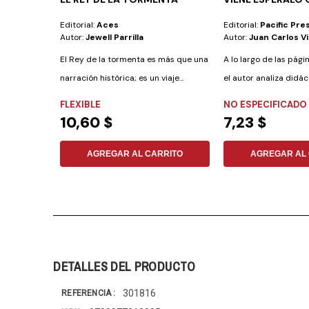
Editorial:
Aces
Editorial:
Pacific Pre
Autor:
Jewell Parrilla
Autor:
Juan Carlos V
El Rey de la tormenta es más que una
A lo largo de las págin
narración histórica; es un viaje...
el autor analiza didác
FLEXIBLE
NO ESPECIFICADO
10,60 $
7,23 $
AGREGAR AL CARRITO
AGREGAR AL 
DETALLES DEL PRODUCTO
301816
REFERENCIA