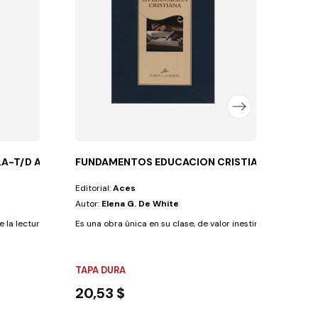
Una co
FLEX
13,
LA-T/D AZUL
FUNDAMENTOS EDUCACION CRISTIANA-T/D AZ
Editorial:
Aces
Autor:
Elena G. De White
 la lectura de esta obra proporcionó a los...
Es una obra única en su clase, de valor inestimable para todo
TAPA DURA
20,53 $