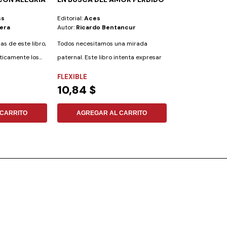
(DEPMPERSO
ss
Editorial:
Aces
Editorial:
Pacific
iera
Autor:
Ricardo Bentancur
Autor:
Ricardo 
as de este libro,
Todos necesitamos una mirada
La vida no consis
ticamente los...
paternal. Este libro intenta expresar
moverse. Es muco 
la mirada...
FLEXIBLE
FLEXIBLE
10,84 $
3,46 $
CARRITO
AGREGAR AL CARRITO
AGREGAR