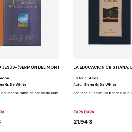
JO JESÚS-(SERMÓN DEL MONTE)-TD
LA EDUCACION CRISTIANA, 
Iadpa
Editorial:
Aces
ena G. De White
Autor:
Elena G. De White
imable para los...
 del Monte, también conocido como el discurso maestro de Jesucristo, en...
Son incalculables los beneficios que
RA
TAPA DURA
$
21,94 $