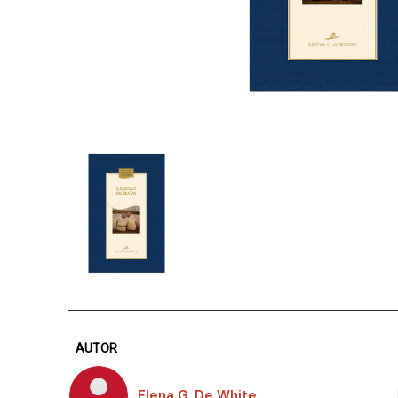
AUTOR
Elena G. De White