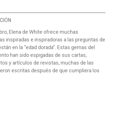
CIÓN
ibro, Elena de White ofrece muchas
s inspiradas e inspiradoras a las preguntas de
stán en la “edad dorada”. Estas gemas del
nto han sido espigadas de sus cartas,
os y artículos de revistas, muchas de las
ueron escritas después de que cumpliera los
TUS SUEÑO
EL LIBRO DEL BEBÉ
SERIE SE