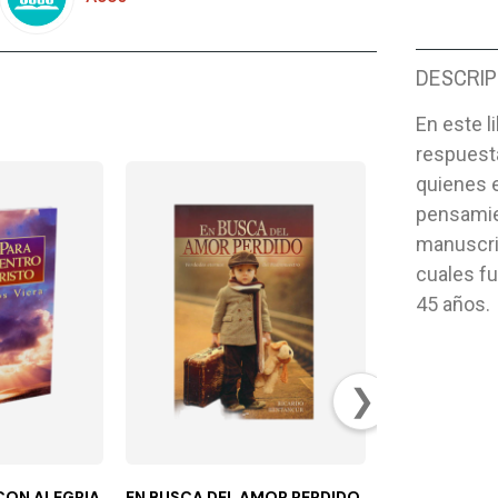
DESCRIP
En este l
respuesta
quienes e
pensamie
manuscrit
cuales f
45 años.
❯
CON ALEGRIA
EN BUSCA DEL AMOR PERDIDO
DALE VIDA A 