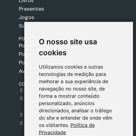
Livros
Presentes
Jogos
Sobre nós
POLÍTICAS
O nosso site usa
O nosso site usa
Política de Envios
cookies
cookies
Política de Cookies
Política de Privacidade
Utilizamos cookies e outras
Utilizamos cookies e outras
Aviso Legal
tecnologias de medição para
tecnologias de medição para
melhorar a sua experiência de
melhorar a sua experiência de
CONTACTO
navegação no nosso site, de
navegação no nosso site, de
gestion@safeliz.com
forma a mostrar conteúdo
forma a mostrar conteúdo
C. del Pradillo, 6, 28770 Colmenar Viejo,
personalizado, anúncios
personalizado, anúncios
Madrid
direcionados, analisar o tráfego
direcionados, analisar o tráfego
+34 918 459 877
do site e entender de onde vêm
do site e entender de onde vêm
Segunda a Sexta
os visitantes.
os visitantes.
Política de
Política de
09:00 - 13:00
Privacidade
Privacidade