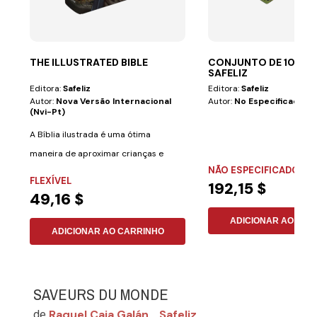
THE ILLUSTRATED BIBLE
CONJUNTO DE 10 JO
SAFELIZ
Editora:
Safeliz
Editora:
Safeliz
Autor:
Nova Versão Internacional
Autor:
No Especificado
(nvi-Pt)
A Bíblia ilustrada é uma ótima
maneira de aproximar crianças e
NÃO ESPECIFICADO
adultos de um...
FLEXÍVEL
192,15 $
49,16 $
ADICIONAR AO CAR
ADICIONAR AO CARRINHO
SAVEURS DU MONDE
Raquel Caja Galán
Safeliz
de
,