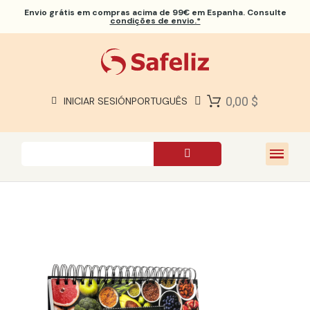
Envio grátis
em compras acima de 99€ em Espanha. Consulte
condições de envio.*
BÍBLIAS SAFELIZ
BÍBLIAS
LIVROS
0,00 $
INICIAR SESIÓN
PORTUGUÊS
PRESENTES
JOGOS
SOBRE NÓS