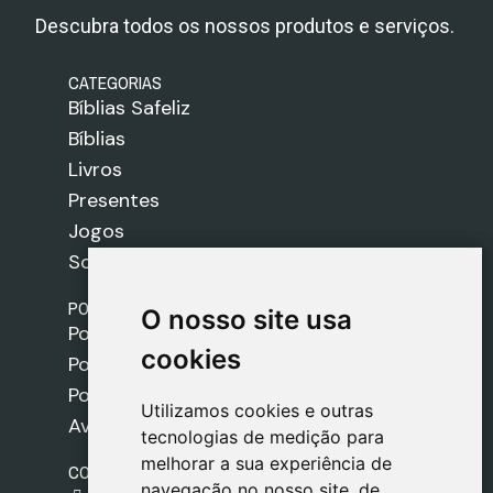
Descubra todos os nossos produtos e serviços.
CATEGORIAS
Bíblias Safeliz
Bíblias
Livros
Presentes
Jogos
Sobre nós
POLÍTICAS
O nosso site usa
O nosso site usa
Política de Envios
cookies
cookies
Política de Cookies
Política de Privacidade
Utilizamos cookies e outras
Utilizamos cookies e outras
Aviso Legal
tecnologias de medição para
tecnologias de medição para
melhorar a sua experiência de
melhorar a sua experiência de
CONTACTO
navegação no nosso site, de
navegação no nosso site, de