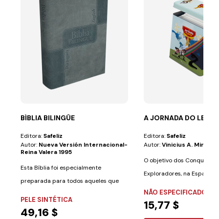
BÍBLIA BILINGÜE
A JORNADA DO LENÇ
Editora:
Safeliz
Editora:
Safeliz
Autor:
Nueva Versión Internacional-
Autor:
Vinicius A. Miranda
Reina Valera 1995
O objetivo dos Conquistad
Esta Bíblia foi especialmente
Exploradores, na Espanha) 
preparada para todos aqueles que
mensagem...
NÃO ESPECIFICADO
desejam aprender...
PELE SINTÉTICA
15,77 $
49,16 $