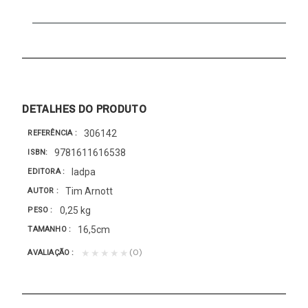
DETALHES DO PRODUTO
306142
REFERÊNCIA
9781611616538
ISBN
Iadpa
EDITORA
Tim Arnott
AUTOR
0,25 kg
PESO
16,5cm
TAMANHO
(0)
★★★★★
AVALIAÇÃO