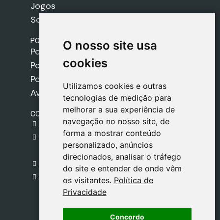
Jogos
Sobre nós
POLÍTICAS
O nosso site usa
O nosso site usa
Política de Envios
cookies
cookies
Política de Cookies
Política de Privacidade
Utilizamos cookies e outras
Utilizamos cookies e outras
Aviso Legal
tecnologias de medição para
tecnologias de medição para
melhorar a sua experiência de
melhorar a sua experiência de
CONTACTO
navegação no nosso site, de
navegação no nosso site, de
gestion@safeliz.com
forma a mostrar conteúdo
forma a mostrar conteúdo
C. del Pradillo, 6, 28770 Colmenar Viejo,
personalizado, anúncios
personalizado, anúncios
Madrid
direcionados, analisar o tráfego
direcionados, analisar o tráfego
+34 918 459 877
do site e entender de onde vêm
do site e entender de onde vêm
Segunda a Sexta
os visitantes.
os visitantes.
Política de
Política de
09:00 - 13:00
Privacidade
Privacidade
Concordo
Concordo