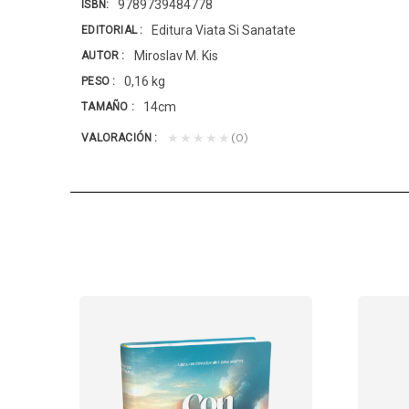
9789739484778
ISBN
Editura Viata Si Sanatate
EDITORIAL
Miroslav M. Kis
AUTOR
0,16 kg
PESO
14cm
TAMAÑO
(0)
★★★★★
VALORACIÓN
Tiemi Kanno