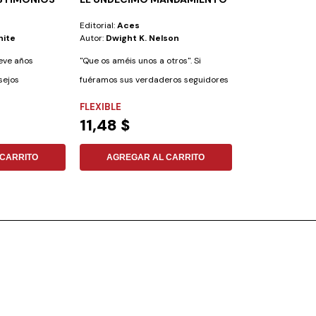
Editorial:
Aces
Editorial:
Aces
hite
Autor:
Dwight K. Nelson
Autor:
Ronnie R
eve años
"Que os améis unos a otros". Si
Pérdidas. La vida
sejos
fuéramos sus verdaderos seguidores
pérdidas. Por má
mo...
—dice...
podemos huir...
FLEXIBLE
FLEXIBLE
11,48 $
9,41 $
CARRITO
AGREGAR AL CARRITO
AGREGAR