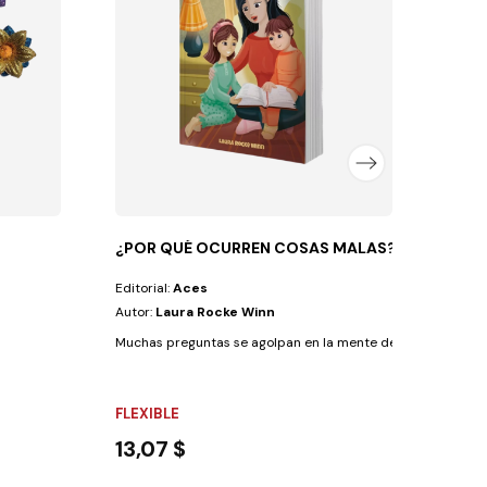
Valent
FLEX
13,4
¿POR QUÉ OCURREN COSAS MALAS?
Editorial:
Aces
Autor:
Laura Rocke Winn
Muchas preguntas se agolpan en la mente de Rita, y la más i
FLEXIBLE
13,07 $