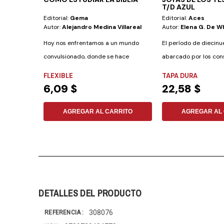
T/D AZUL
Editorial:
Gema
Editorial:
Aces
Autor:
Alejandro Medina Villareal
Autor:
Elena G. De W
Hoy nos enfrentamos a un mundo
El período de diecinu
convulsionado, donde se hace
abarcado por los con
necesaria una...
contenidos en este to
FLEXIBLE
TAPA DURA
6,09 $
22,58 $
AGREGAR AL CARRITO
AGREGAR AL 
DETALLES DEL PRODUCTO
308076
REFERENCIA