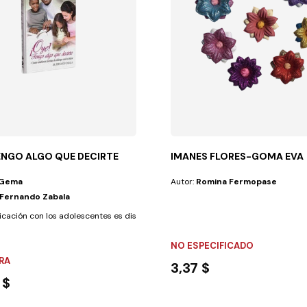
TENGO ALGO QUE DECIRTE
IMANES FLORES-GOMA EVA
Gema
Autor:
Romina Fermopase
.Fernando Zabala
u crecimiento...
cación con los adolescentes es distinta que con los niños. Hay que...
NO ESPECIFICADO
RA
3,37 $
 $