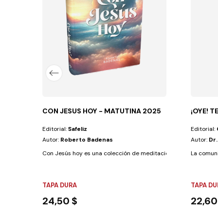
e dos jóvenes médicos brasileros que Cristo...
CON JESUS HOY - MATUTINA 2025
¡OYE! 
Editorial:
Safeliz
Editorial:
Autor:
Roberto Badenas
Autor:
Dr
Con Jesús hoy es una colección de meditaciones escritas para t
La comuni
TAPA DURA
TAPA DU
24,50 $
22,60