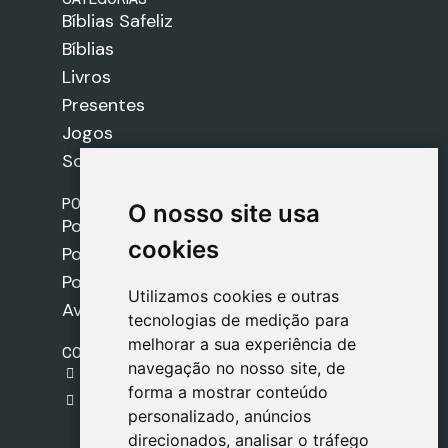
Bíblias Safeliz
Bíblias
Livros
Presentes
Jogos
Sobre nós
POLÍTICAS
O nosso site usa
O nosso site usa
Política de Envios
cookies
cookies
Política de Cookies
Política de Privacidade
Utilizamos cookies e outras
Utilizamos cookies e outras
Aviso Legal
tecnologias de medição para
tecnologias de medição para
melhorar a sua experiência de
melhorar a sua experiência de
CONTACTO
navegação no nosso site, de
navegação no nosso site, de
gestion@safeliz.com
forma a mostrar conteúdo
forma a mostrar conteúdo
C. del Pradillo, 6, 28770 Colmenar Viejo,
personalizado, anúncios
personalizado, anúncios
Madrid
direcionados, analisar o tráfego
direcionados, analisar o tráfego