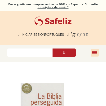
Envio grátis
em compras acima de 99€ em Espanha. Consulte
condições de envio.*
BÍBLIAS SAFELIZ
BÍBLIAS
LIVROS
0,00 $
INICIAR SESIÓN
PORTUGUÊS
PRESENTES
JOGOS
SOBRE NÓS