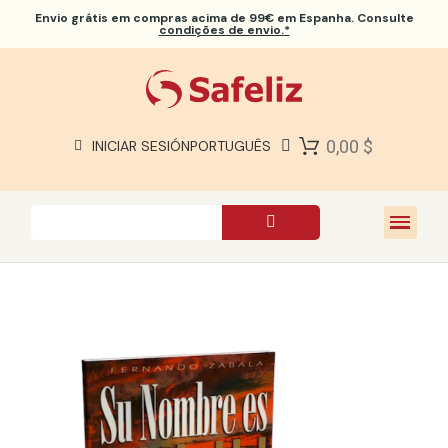
Envio grátis
em compras acima de 99€ em Espanha. Consulte
condições de envio.*
BÍBLIAS SAFELIZ
BÍBLIAS
LIVROS
0,00 $
INICIAR SESIÓN
PORTUGUÊS
PRESENTES
JOGOS
SOBRE NÓS