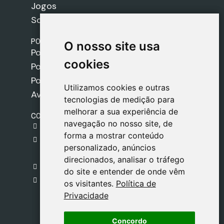
Jogos
Sobre nós
POLÍTICAS
O nosso site usa
O nosso site usa
Política de Envios
cookies
cookies
Política de Cookies
Política de Privacidade
Utilizamos cookies e outras
Utilizamos cookies e outras
Aviso Legal
tecnologias de medição para
tecnologias de medição para
melhorar a sua experiência de
melhorar a sua experiência de
CONTACTO
navegação no nosso site, de
navegação no nosso site, de
gestion@safeliz.com
forma a mostrar conteúdo
forma a mostrar conteúdo
C. del Pradillo, 6, 28770 Colmenar Viejo,
personalizado, anúncios
personalizado, anúncios
Madrid
direcionados, analisar o tráfego
direcionados, analisar o tráfego
+34 918 459 877
do site e entender de onde vêm
do site e entender de onde vêm
Segunda a Sexta
os visitantes.
os visitantes.
Política de
Política de
09:00 - 13:00
Privacidade
Privacidade
Concordo
Concordo