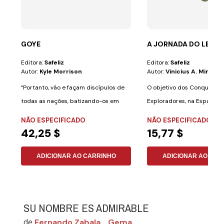
GOYE
A JORNADA DO LENÇ
Editora:
Safeliz
Editora:
Safeliz
Autor:
Kyle Morrison
Autor:
Vinicius A. Miranda
“Portanto, vão e façam discípulos de
O objetivo dos Conquistad
todas as nações, batizando-os em
Exploradores, na Espanha) 
nome do...
mensagem...
NÃO ESPECIFICADO
NÃO ESPECIFICADO
42,25 $
15,77 $
ADICIONAR AO CARRINHO
ADICIONAR AO CAR
SU NOMBRE ES ADMIRABLE
Fernando Zabala
Gema
de
,