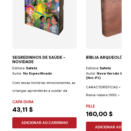
SEGREDINHOS DE SAÚDE -
BÍBLIA ARQUEOLÓGICA
NOVIDADE
Editora:
Safeliz
Editora:
Safeliz
Autor:
No Especificado
Autor:
Nova Versão Inter
(nvi-Pt)
Com essas histórias emocionantes, as
CARACTERÍSTICAS: • Texto 
crianças aprenderão a cuidar da
Reina-Valera 1995. •
saúde de uma...
CAPA DURA
Aproximadamente 700...
PELE
43,11 $
160,00 $
ADICIONAR AO CARRINHO
ADICIONAR AO CAR