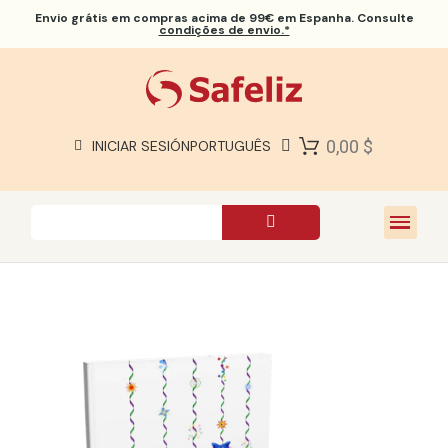
Envio grátis
em compras acima de 99€ em Espanha. Consulte
condições de envio.*
BÍBLIAS SAFELIZ
BÍBLIAS
LIVROS
0,00 $
INICIAR SESIÓN
PORTUGUÊS
PRESENTES
JOGOS
SOBRE NÓS