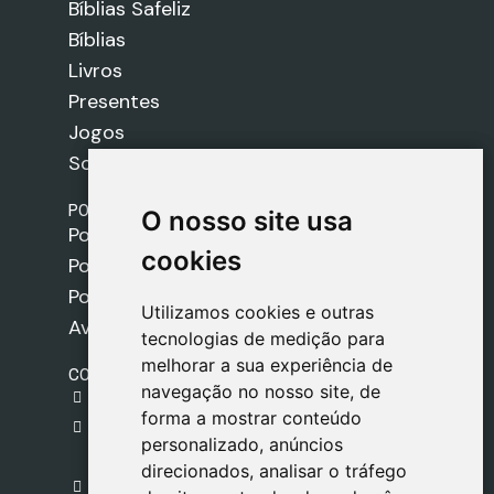
Bíblias Safeliz
Bíblias
Livros
Presentes
Jogos
Sobre nós
POLÍTICAS
O nosso site usa
O nosso site usa
Política de Envios
cookies
cookies
Política de Cookies
Política de Privacidade
Utilizamos cookies e outras
Utilizamos cookies e outras
Aviso Legal
tecnologias de medição para
tecnologias de medição para
melhorar a sua experiência de
melhorar a sua experiência de
CONTACTO
navegação no nosso site, de
navegação no nosso site, de
gestion@safeliz.com
forma a mostrar conteúdo
forma a mostrar conteúdo
C. del Pradillo, 6, 28770 Colmenar Viejo,
personalizado, anúncios
personalizado, anúncios
Madrid
direcionados, analisar o tráfego
direcionados, analisar o tráfego
+34 918 459 877