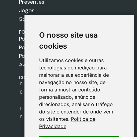
Presentes
Jogos
Sobre nós
POLÍTICAS
O nosso site usa
O nosso site usa
Política de Envios
cookies
cookies
Política de Cookies
Política de Privacidade
Utilizamos cookies e outras
Utilizamos cookies e outras
Aviso Legal
tecnologias de medição para
tecnologias de medição para
melhorar a sua experiência de
melhorar a sua experiência de
CONTACTO
navegação no nosso site, de
navegação no nosso site, de
gestion@safeliz.com
forma a mostrar conteúdo
forma a mostrar conteúdo
C. del Pradillo, 6, 28770 Colmenar Viejo,
personalizado, anúncios
personalizado, anúncios
Madrid
direcionados, analisar o tráfego
direcionados, analisar o tráfego
+34 918 459 877
do site e entender de onde vêm
do site e entender de onde vêm
Segunda a Sexta
os visitantes.
os visitantes.
Política de
Política de
09:00 - 13:00
Privacidade
Privacidade