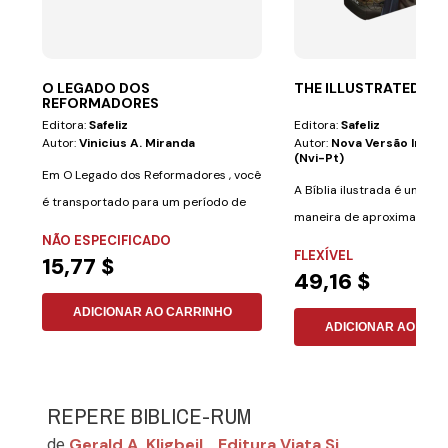
O LEGADO DOS
THE ILLUSTRATED BIB
REFORMADORES
Editora:
Safeliz
Editora:
Safeliz
Autor:
Vinicius A. Miranda
Autor:
Nova Versão Inter
(nvi-Pt)
Em O Legado dos Reformadores , você
A Bíblia ilustrada é uma ó
é transportado para um período de
maneira de aproximar cria
grandes...
NÃO ESPECIFICADO
adultos de um...
FLEXÍVEL
15,77 $
49,16 $
ADICIONAR AO CARRINHO
ADICIONAR AO CAR
REPERE BIBLICE-RUM
Gerald A. Kligbeil
Editura Viata Si
de
,