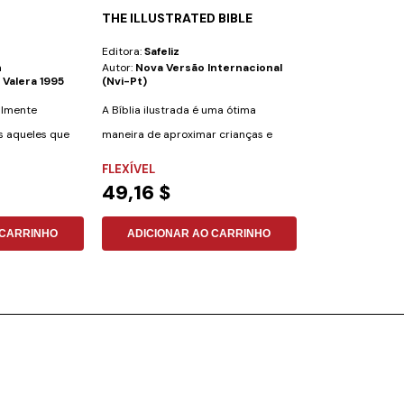
THE ILLUSTRATED BIBLE
O LEGADO D
REFORMADOR
Editora:
Safeliz
Editora:
Safeliz
n
Autor:
Nova Versão Internacional
Autor:
Vinicius A
 Valera 1995
(nvi-Pt)
Em O Legado dos
ialmente
A Bíblia ilustrada é uma ótima
você é transpor
s aqueles que
maneira de aproximar crianças e
de grandes...
NÃO ESPECIFI
adultos de um...
FLEXÍVEL
15,77 $
49,16 $
ADICIONAR
 CARRINHO
ADICIONAR AO CARRINHO