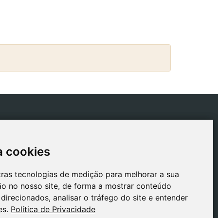
ICAS
CONTACTO
tica de Envios
gestion@safeliz.com
a cookies
a cookies
tica de Cookies
C. del Pradillo, 6, 28770
Colmenar Viejo,
tica de
tras tecnologias de medição para melhorar a sua
tras tecnologias de medição para melhorar a sua
Madrid
acidade
o no nosso site, de forma a mostrar conteúdo
o no nosso site, de forma a mostrar conteúdo
+34 918 459 877
o Legal
direcionados, analisar o tráfego do site e entender
direcionados, analisar o tráfego do site e entender
Segunda a Sexta
es.
es.
Política de Privacidade
Política de Privacidade