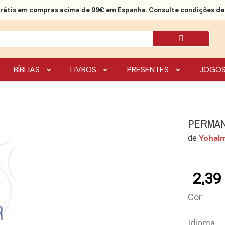
rátis
em compras acima de 99€ em Espanha. Consulte
condições de 
BÍBLIAS
LIVROS
PRESENTES
JOGO
PERMAN
Yohalm
de
2,39
Cor
Idioma