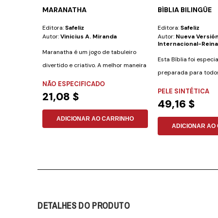
MARANATHA
BÍBLIA BILINGÜE
Editora:
Safeliz
Editora:
Safeliz
Autor:
Vinicius A. Miranda
Autor:
Nueva Versió
Internacional-Reina
Maranatha é um jogo de tabuleiro
Esta Bíblia foi espec
divertido e criativo. A melhor maneira
preparada para todo
de...
NÃO ESPECIFICADO
desejam aprender...
PELE SINTÉTICA
21,08 $
49,16 $
ADICIONAR AO CARRINHO
ADICIONAR AO
DETALHES DO PRODUTO