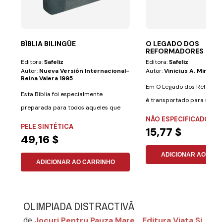
BÍBLIA BILINGÜE
O LEGADO DOS
REFORMADORES
Editora:
Safeliz
Editora:
Safeliz
Autor:
Nueva Versión Internacional-
Autor:
Vinicius A. Miranda
Reina Valera 1995
Em O Legado dos Reformad
Esta Bíblia foi especialmente
é transportado para um p
preparada para todos aqueles que
grandes...
NÃO ESPECIFICADO
desejam aprender...
PELE SINTÉTICA
15,77 $
49,16 $
ADICIONAR AO CAR
ADICIONAR AO CARRINHO
OLIMPIADA DISTRACTIVĂ
Jocuri Pentru Pauza Mare
Editura Viata Si
de
,