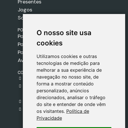
Presentes
Jogos
Sobre nós
POLÍTICAS
O nosso site usa
O nosso site usa
Política de Envios
cookies
cookies
Política de Cookies
Política de Privacidade
Utilizamos cookies e outras
Utilizamos cookies e outras
Aviso Legal
tecnologias de medição para
tecnologias de medição para
melhorar a sua experiência de
melhorar a sua experiência de
CONTACTO
navegação no nosso site, de
navegação no nosso site, de
gestion@safeliz.com
forma a mostrar conteúdo
forma a mostrar conteúdo
C. del Pradillo, 6, 28770 Colmenar Viejo,
personalizado, anúncios
personalizado, anúncios
Madrid
direcionados, analisar o tráfego
direcionados, analisar o tráfego
+34 918 459 877
do site e entender de onde vêm
do site e entender de onde vêm
Segunda a Sexta
os visitantes.
os visitantes.
Política de
Política de
09:00 - 13:00
Privacidade
Privacidade