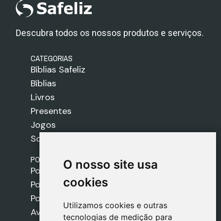
Descubra todos os nossos produtos e serviços.
CATEGORIAS
Bíblias Safeliz
Bíblias
Livros
Presentes
Jogos
Sobre nós
POLÍTICAS
O nosso site usa
O nosso site usa
Política de Envios
cookies
cookies
Política de Cookies
Política de Privacidade
Utilizamos cookies e outras
Utilizamos cookies e outras
Aviso Legal
tecnologias de medição para
tecnologias de medição para