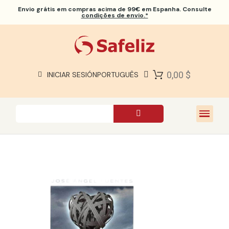
Envio grátis
em compras acima de 99€ em Espanha. Consulte
condições de envio.*
BÍBLIAS SAFELIZ
BÍBLIAS
LIVROS
0,00 $
INICIAR SESIÓN
PORTUGUÊS
PRESENTES
JOGOS
SOBRE NÓS