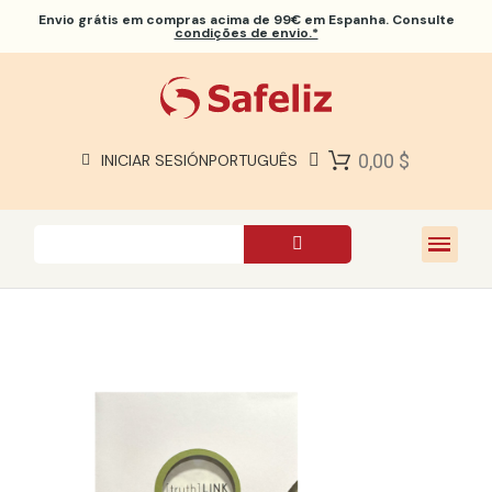
Envio grátis
em compras acima de 99€ em Espanha. Consulte
condições de envio.*
BÍBLIAS SAFELIZ
BÍBLIAS
LIVROS
0,00 $
INICIAR SESIÓN
PORTUGUÊS
PRESENTES
JOGOS
SOBRE NÓS