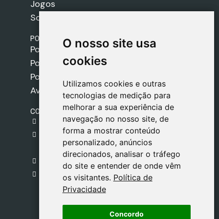
Jogos
Sobre nós
POLÍTICAS
O nosso site usa
O nosso site usa
Política de Envios
cookies
cookies
Política de Cookies
Política de Privacidade
Utilizamos cookies e outras
Utilizamos cookies e outras
Aviso Legal
tecnologias de medição para
tecnologias de medição para
melhorar a sua experiência de
melhorar a sua experiência de
CONTACTO
navegação no nosso site, de
navegação no nosso site, de
gestion@safeliz.com
forma a mostrar conteúdo
forma a mostrar conteúdo
C. del Pradillo, 6, 28770 Colmenar Viejo,
personalizado, anúncios
personalizado, anúncios
Madrid
direcionados, analisar o tráfego
direcionados, analisar o tráfego
+34 918 459 877
do site e entender de onde vêm
do site e entender de onde vêm
Segunda a Sexta
os visitantes.
os visitantes.
Política de
Política de
09:00 - 13:00
Privacidade
Privacidade
Concordo
Concordo