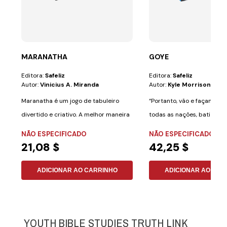
MARANATHA
GOYE
Editora:
Safeliz
Editora:
Safeliz
Autor:
Vinicius A. Miranda
Autor:
Kyle Morrison
Maranatha é um jogo de tabuleiro
“Portanto, vão e façam dis
divertido e criativo. A melhor maneira
todas as nações, batizand
de...
nome do...
NÃO ESPECIFICADO
NÃO ESPECIFICADO
21,08 $
42,25 $
ADICIONAR AO CARRINHO
ADICIONAR AO CAR
YOUTH BIBLE STUDIES TRUTH LINK