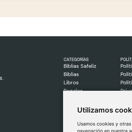
CATEGORÍAS
POLÍT
Biblias Safeliz
Polí
Biblias
Polí
s.
Libros
Polí
Regalos
Priv
Juegos
Avis
Sobre Nosotros
Utilizamos cook
Utilizamos cook
Usamos cookies y otras 
Usamos cookies y otras 
navegación en nuestra w
navegación en nuestra w