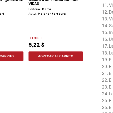
VIDAS
G. WHITE T/D
Vi
Editorial:
Gema
Editorial:
Iadpa
D
eri
Autor:
Melchor Ferreyra
Autor:
George R.
Vi
Todos los escritos
S
acordes a la Bibl
I
FLEXIBLE
TAPA DURA
U
5,22 $
28,78 $
L
La
CARRITO
AGREGAR AL CARRITO
AGREGAR
E
El
E
E
E
L
El
El