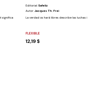
Editorial:
Safeliz
Autor:
Jacques Th. Frei
significado de las poderosas obras que Dios...
La verdad os hará libres describe las luchas internas, autént
FLEXIBLE
12,19 $