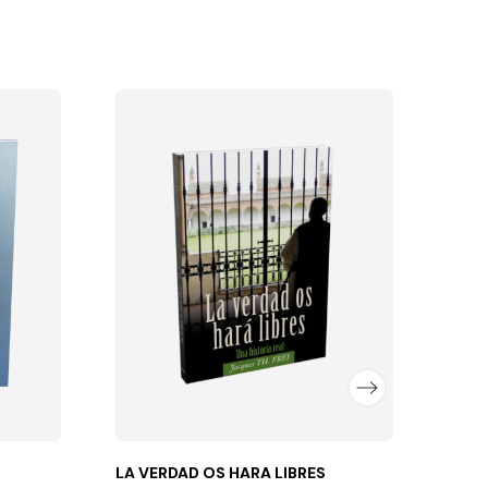
SORP
Editor
Autor
Elizab
FLEX
8,7
LA VERDAD OS HARA LIBRES