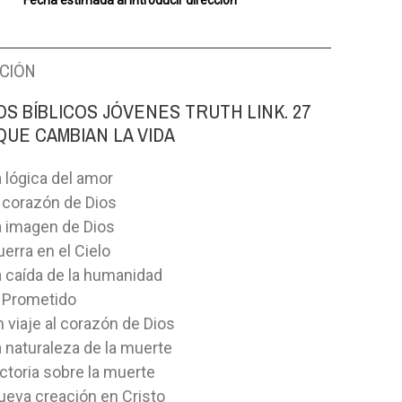
Fecha estimada al introducir dirección
CIÓN
S BÍBLICOS JÓVENES TRUTH LINK. 27
QUE CAMBIAN LA VIDA
a lógica del amor
l corazón de Dios
a imagen de Dios
erra en el Cielo
a caída de la humanidad
l Prometido
 viaje al corazón de Dios
a naturaleza de la muerte
ictoria sobre la muerte
ueva creación en Cristo
N A ESCRITOS E.
APOCALIPSIS, EL QUINTO
JUAN, DIO