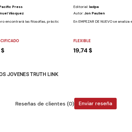
Pacific Press
Editorial:
Iadpa
nuel Vásquez
Autor:
Jon Paulien
bro encontrará las filosofías, prácticas y creencias que se han...
En EMPEZAR DE NUEVO se analiza el 
ECIFICADO
FLEXIBLE
 $
19,74 $
COS JOVENES TRUTH LINK
Enviar reseña
Reseñas de clientes (0)