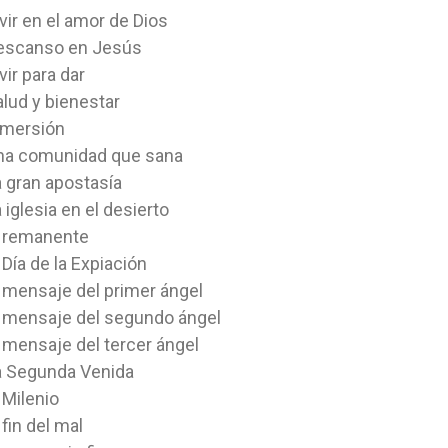
EVANGELIO
vir en el amor de Dios
Editorial:
Pacific Press
Editorial:
Pac
escanso en Jesús
 Knight
Autor:
Elizabeth Viera Talbot
Autor:
Eizab
vir para dar
 proféticos, si son
El maligno es derrotado, el conflicto
Desde el prin
alud y bienestar
ia, merecen nuestra...
ha terminado, y ¿sabes qué? ¡Jesús
eran uno, au
nmersión
gana!...
comienza Jua
FLEXIBLE
FLEXIBLE
na comunidad que sana
4,98 $
2,43 $
a gran apostasía
 iglesia en el desierto
 AL CARRITO
AGREGAR AL CARRITO
AGRE
l remanente
 Día de la Expiación
l mensaje del primer ángel
l mensaje del segundo ángel
l mensaje del tercer ángel
a Segunda Venida
 Milenio
 fin del mal