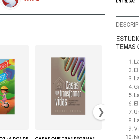
ENTREGA:
DESCRIP
ESTUDIO
TEMAS 
L
E
L
Gu
L
E
❯
Un
L
V
N
O? ¿A DONDE
CASAS QUE TRANSFORMAN
INTRODUCCIO