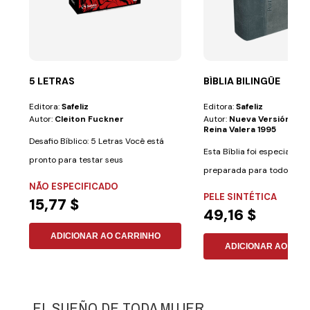
5 LETRAS
BÍBLIA BILINGÜE
Editora:
Safeliz
Editora:
Safeliz
Autor:
Cleiton Fuckner
Autor:
Nueva Versión Int
Reina Valera 1995
Desafio Bíblico: 5 Letras Você está
Esta Bíblia foi especialme
pronto para testar seus
preparada para todos aqu
conhecimentos...
NÃO ESPECIFICADO
desejam aprender...
PELE SINTÉTICA
15,77 $
49,16 $
ADICIONAR AO CARRINHO
ADICIONAR AO CAR
EL SUEÑO DE TODA MUJER