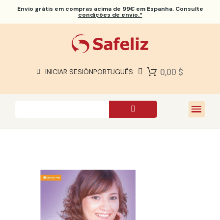
Envio grátis
em compras acima de 99€ em Espanha. Consulte
condições de envio.*
BÍBLIAS SAFELIZ
BÍBLIAS
LIVROS
0,00 $
INICIAR SESIÓN
PORTUGUÊS
PRESENTES
JOGOS
SOBRE NÓS