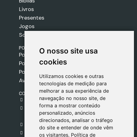
Bíblias
Livros
Presentes
Jogos
Sobre nós
POLÍTICAS
O nosso site usa
O nosso site usa
Política de Envios
cookies
cookies
Política de Cookies
Política de Privacidade
Utilizamos cookies e outras
Utilizamos cookies e outras
Aviso Legal
tecnologias de medição para
tecnologias de medição para
melhorar a sua experiência de
melhorar a sua experiência de
CONTACTO
navegação no nosso site, de
navegação no nosso site, de
gestion@safeliz.com
forma a mostrar conteúdo
forma a mostrar conteúdo
C. del Pradillo, 6, 28770 Colmenar Viejo,
personalizado, anúncios
personalizado, anúncios
Madrid
direcionados, analisar o tráfego
direcionados, analisar o tráfego
+34 918 459 877
do site e entender de onde vêm
do site e entender de onde vêm
Segunda a Sexta
os visitantes.
os visitantes.
Política de
Política de