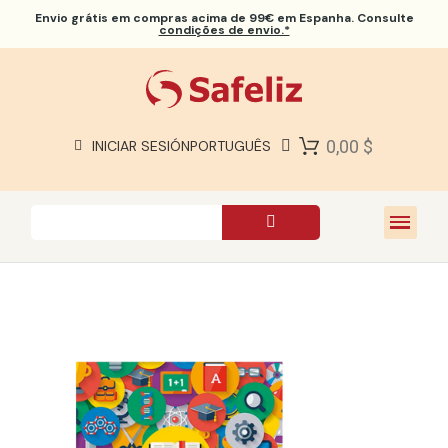
Envio grátis
em compras acima de 99€ em Espanha. Consulte
condições de envio.*
BÍBLIAS SAFELIZ
BÍBLIAS
LIVROS
0,00 $
INICIAR SESIÓN
PORTUGUÊS
PRESENTES
JOGOS
SOBRE NÓS