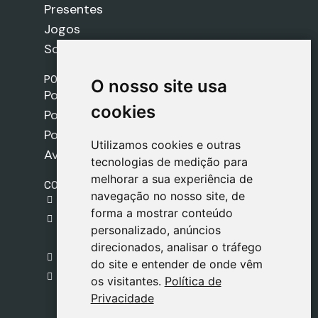
Presentes
Jogos
Sobre nós
POLÍTICAS
O nosso site usa
O nosso site usa
Política de Envios
cookies
cookies
Política de Cookies
Política de Privacidade
Utilizamos cookies e outras
Utilizamos cookies e outras
Aviso Legal
tecnologias de medição para
tecnologias de medição para
melhorar a sua experiência de
melhorar a sua experiência de
CONTACTO
navegação no nosso site, de
navegação no nosso site, de
gestion@safeliz.com
forma a mostrar conteúdo
forma a mostrar conteúdo
C. del Pradillo, 6, 28770 Colmenar Viejo,
personalizado, anúncios
personalizado, anúncios
Madrid
direcionados, analisar o tráfego
direcionados, analisar o tráfego
+34 918 459 877
do site e entender de onde vêm
do site e entender de onde vêm
Segunda a Sexta
os visitantes.
os visitantes.
Política de
Política de
09:00 - 13:00
Privacidade
Privacidade