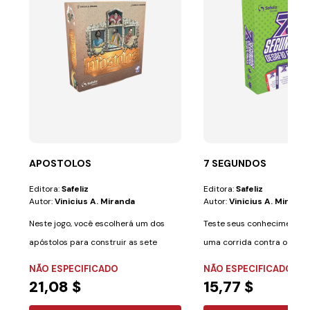
APOSTOLOS
7 SEGUNDOS
Editora:
Safeliz
Editora:
Safeliz
Autor:
Vinicius A. Miranda
Autor:
Vinicius A. Miranda
Neste jogo, você escolherá um dos
Teste seus conhecimentos 
apóstolos para construir as sete
uma corrida contra o tem
igrejas do...
Segundos: O...
NÃO ESPECIFICADO
NÃO ESPECIFICADO
21,08 $
15,77 $