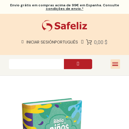
Envio grátis
em compras acima de 99€ em Espanha. Consulte
condições de envio.*
BÍBLIAS SAFELIZ
BÍBLIAS
LIVROS
0,00 $
INICIAR SESIÓN
PORTUGUÊS
PRESENTES
JOGOS
SOBRE NÓS