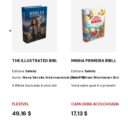
rüdtner
mais valioso que os pais podem dar aos seus filhos?...
A
THE ILLUSTRATED BIBLE
MINHA PRIMEIRA BÍBLIA
Editora:
Safeliz
Editora:
Safeliz
Autor:
Nova Versão Internacional (Nvi-Pt)
Autor:
Mirian Montanari Grüdtne
dultos de um...
A Bíblia ilustrada é uma ótima maneira de aproximar crianças e adultos
Você sabe qual é o presente mais va
FLEXÍVEL
CAPA DURA ACOLCHOADA
49,16 $
17,13 $