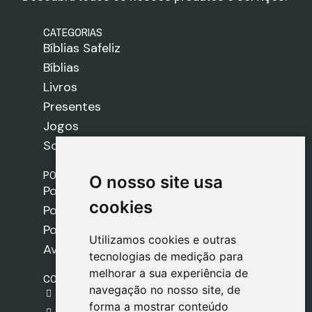
CATEGORIAS
Bíblias Safeliz
Bíblias
Livros
Presentes
Jogos
Sobre nós
POLÍTICAS
O nosso site usa
O nosso site usa
Política de Envios
cookies
cookies
Política de Cookies
Política de Privacidade
Utilizamos cookies e outras
Utilizamos cookies e outras
Aviso Legal
tecnologias de medição para
tecnologias de medição para
melhorar a sua experiência de
melhorar a sua experiência de
CONTACTO
navegação no nosso site, de
navegação no nosso site, de
gestion@safeliz.com
forma a mostrar conteúdo
forma a mostrar conteúdo