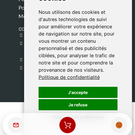
Politique de confidentialité
Nous utilisons des cookies et
Nous utilisons des cookies et
Mentions légales
d'autres technologies de suivi
d'autres technologies de suivi
pour améliorer votre expérience
pour améliorer votre expérience
CONTACT
de navigation sur notre site, pour
de navigation sur notre site, pour
gestion@safeliz.com
vous montrer un contenu
vous montrer un contenu
C. del Pradillo, 6, 28770 Colmenar Viejo,
personnalisé et des publicités
personnalisé et des publicités
Madrid
ciblées, pour analyser le trafic de
ciblées, pour analyser le trafic de
+34 918 459 877
notre site et pour comprendre la
notre site et pour comprendre la
Lundi au Vendredi
provenance de nos visiteurs.
provenance de nos visiteurs.
09:00 - 13:00
Politique de confidentialité
Politique de confidentialité
J'accepte
J'accepte
Je refuse
Je refuse
Changer mes préférences
Changer mes préférences