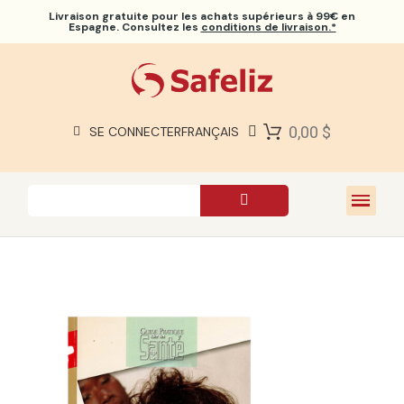
Livraison gratuite
pour les achats supérieurs à 99€ en
Espagne. Consultez les
conditions de livraison.*
BIBLES SAFELIZ
BIBLES
LIVRES
0,00 $
SE CONNECTER
FRANÇAIS
CADEAUX
JEUX
À PROPOS DE NOUS