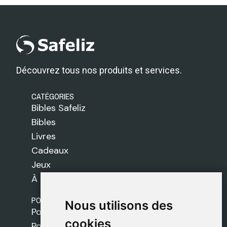
Découvrez tous nos produits et services.
CATÉGORIES
Bibles Safeliz
Bibles
Livres
Cadeaux
Jeux
À propos de nous
POLITIQUES
Nous utilisons des
Nous utilisons des
Politique de livraison
cookies
cookies
Politique de cookies