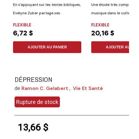
En s'appuyant sur les textes bibliques,
Une étude très complète d
Evelyne Zuber partage ses
musique dans le culte. C
espérances au...
honorer Dieu à...
FLEXIBLE
FLEXIBLE
6,72 $
20,16 $
AJOUTER AU PANIER
AJOUTER AU PAN
DÉPRESSION
Ramon C. Gelabert
Vie Et Santé
de
,
Rupture de stock
13,66 $