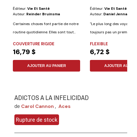
Éditeur:
Vie Et Santé
Éditeur:
Vie Et Santé
Auteur:
Reinder Bruinsma
Auteur:
Daniel Jennah
Certaines choses font partie de notre
"Le plus long des voyage
routine quotidienne. Elles sont tout...
toujours pas un premier pa
pourrait...
COUVERTURE RIGIDE
FLEXIBLE
16,79 $
6,72 $
AJOUTER AU PANIER
AJOUTER AU PAN
ADICTOS A LA INFELICIDAD
Carol Cannon
Aces
de
,
Rupture de stock