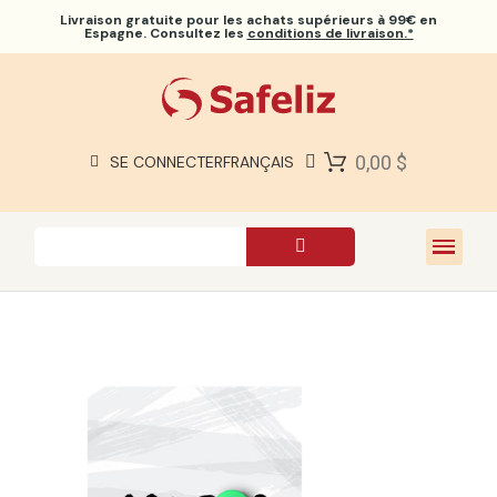
Livraison gratuite
pour les achats supérieurs à 99€ en
Espagne. Consultez les
conditions de livraison.*
BIBLES SAFELIZ
BIBLES
LIVRES
0,00 $
SE CONNECTER
FRANÇAIS
CADEAUX
JEUX
À PROPOS DE NOUS