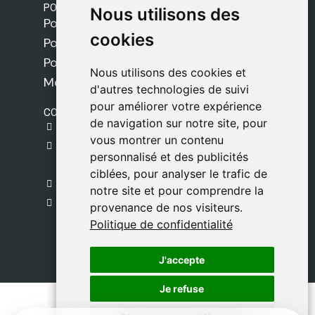
POLITIQUES
Nous utilisons des
Nous utilisons des
Politique de livraison
cookies
cookies
Politique de cookies
Politique de confidentialité
Nous utilisons des cookies et
Nous utilisons des cookies et
Mentions légales
d'autres technologies de suivi
d'autres technologies de suivi
pour améliorer votre expérience
pour améliorer votre expérience
CONTACT
de navigation sur notre site, pour
de navigation sur notre site, pour
gestion@safeliz.com
vous montrer un contenu
vous montrer un contenu
C. del Pradillo, 6, 28770 Colmenar Viejo,
personnalisé et des publicités
personnalisé et des publicités
Madrid
ciblées, pour analyser le trafic de
ciblées, pour analyser le trafic de
+34 918 459 877
notre site et pour comprendre la
notre site et pour comprendre la
Lundi au Vendredi
provenance de nos visiteurs.
provenance de nos visiteurs.
09:00 - 13:00
Politique de confidentialité
Politique de confidentialité
J'accepte
J'accepte
Je refuse
Je refuse