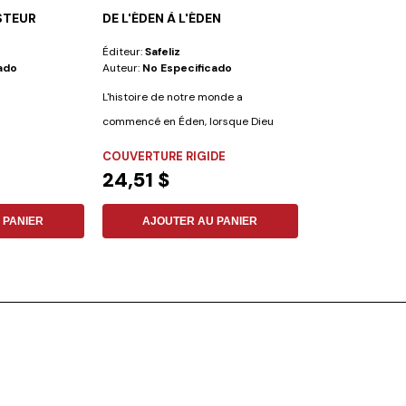
STEUR
DE L'ÉDEN À L'ÉDEN
ADOPTÉ !
Éditeur:
Safeliz
Éditeur:
Vie Et S
ado
Auteur:
No Especificado
Auteur:
Jean-Ja
L'histoire de notre monde a
Lectures dans l'É
commencé en Éden, lorsque Dieu
Galates et Actes 1
créa un jardin...
ouvrage,...
COUVERTURE RIGIDE
FLEXIBLE
24,51 $
4,94 $
 PANIER
AJOUTER AU PANIER
AJOUTER