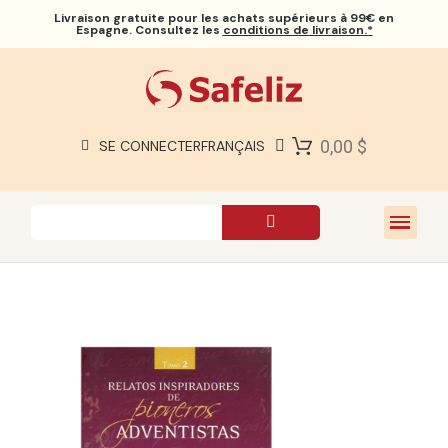
Livraison gratuite
pour les achats supérieurs à 99€ en
Espagne. Consultez les
conditions de livraison.*
BIBLES SAFELIZ
BIBLES
LIVRES
0,00 $
SE CONNECTER
FRANÇAIS
CADEAUX
JEUX
À PROPOS DE NOUS