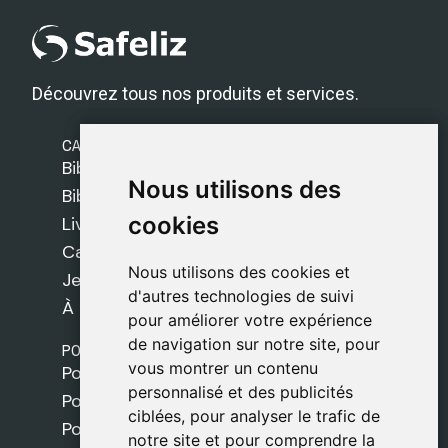
Découvrez tous nos produits et services.
CATÉGORIES
Bibles Safeliz
Nous utilisons des
Nous utilisons des
Bibles
cookies
cookies
Livres
Cadeaux
Nous utilisons des cookies et
Nous utilisons des cookies et
Jeux
d'autres technologies de suivi
d'autres technologies de suivi
À propos de nous
pour améliorer votre expérience
pour améliorer votre expérience
de navigation sur notre site, pour
de navigation sur notre site, pour
POLITIQUES
vous montrer un contenu
vous montrer un contenu
Politique de livraison
personnalisé et des publicités
personnalisé et des publicités
Politique de cookies
ciblées, pour analyser le trafic de
ciblées, pour analyser le trafic de
Politique de confidentialité
notre site et pour comprendre la
notre site et pour comprendre la