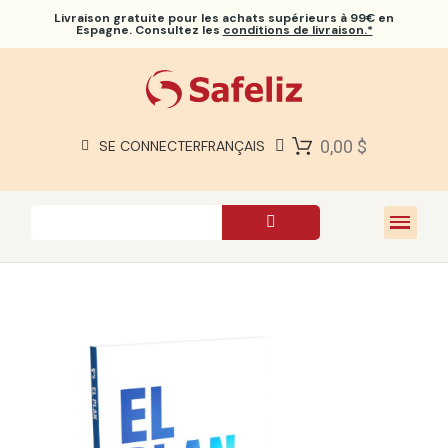
Livraison gratuite
pour les achats supérieurs à 99€ en
Espagne. Consultez les
conditions de livraison.*
BIBLES SAFELIZ
BIBLES
LIVRES
0,00 $
SE CONNECTER
FRANÇAIS
CADEAUX
JEUX
À PROPOS DE NOUS