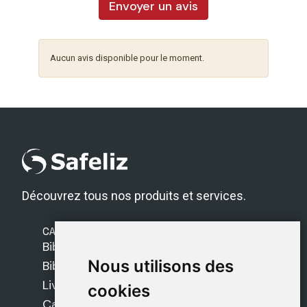
Envoyer un avis
Aucun avis disponible pour le moment.
Découvrez tous nos produits et services.
CATÉGORIES
Bibles Safeliz
Nous utilisons des
Nous utilisons des
Bibles
Livres
cookies
cookies
Cadeaux