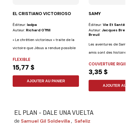
EL CRISTIANO VICTORIOSO
SAMY
Éditeur:
Iadpa
Éditeur:
Vie Et Santé
Auteur:
Richard O'ffill
Auteur:
Jacques Breuil Et
Breuil
« Le chrétien victorieux » traite de la
Les aventures de Sammy e
victoire que Jésus a rendue possible
amis sont des histoires éduc
pour...
FLEXIBLE
COUVERTURE RIGIDE
15,77 $
3,35 $
AJOUTER AU PANIER
AJOUTER AU PAN
EL PLAN - DALE UNA VUELTA
Samuel Gil Soldevilla
Safeliz
de
,