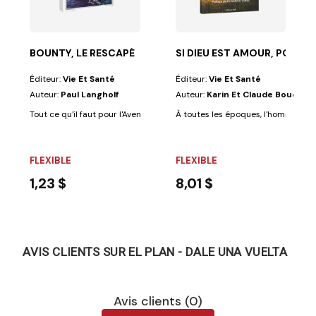
BOUNTY, LE RESCAPÉ
SI DIEU EST AMOUR, POURQU
Éditeur:
Vie Et Santé
Éditeur:
Vie Et Santé
Auteur:
Paul Langholf
Auteur:
Karin Et Claude Bouchot
Tout ce qu'il faut pour l'Aventure : un navire de sa Majesté le roi d'Anglete
À toutes les époques, l'homme a cons
FLEXIBLE
FLEXIBLE
1,23 $
8,01 $
AVIS CLIENTS SUR EL PLAN - DALE UNA VUELTA
Avis clients (0)