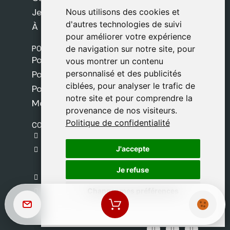
Jeux
Nous utilisons des cookies et
Nous utilisons des cookies et
d'autres technologies de suivi
d'autres technologies de suivi
À propos de nous
pour améliorer votre expérience
pour améliorer votre expérience
POLITIQUES
de navigation sur notre site, pour
de navigation sur notre site, pour
Politique de livraison
vous montrer un contenu
vous montrer un contenu
personnalisé et des publicités
personnalisé et des publicités
Politique de cookies
ciblées, pour analyser le trafic de
ciblées, pour analyser le trafic de
Politique de confidentialité
notre site et pour comprendre la
notre site et pour comprendre la
Mentions légales
provenance de nos visiteurs.
provenance de nos visiteurs.
Politique de confidentialité
Politique de confidentialité
CONTACT
gestion@safeliz.com
J'accepte
J'accepte
C. del Pradillo, 6, 28770 Colmenar Viejo,
Madrid
Je refuse
Je refuse
+34 918 459 877
Changer mes préférences
Changer mes préférences
Lundi au Vendredi
09:00 - 13:00