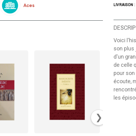
Aces
LIVRAISON :
DESCRIP
Voici l'hi
son plus 
d'un gran
de celle 
pour son 
écoute, m
rencontré
les épiso
❯