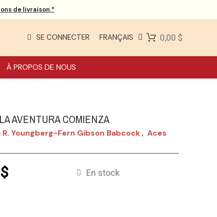
ons de livraison.*
SE CONNECTER
FRANÇAIS
0,00 $
À PROPOS DE NOUS
 LA AVENTURA COMIENZA
 R. Youngberg-Fern Gibson Babcock
Aces
,
 $
En stock