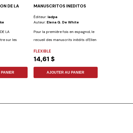
LON DE LA
MANUSCRITOS INEDITOS
DONNEZ LUI G
Éditeur:
Iadpa
Éditeur:
Vie Et S
tke
Auteur:
Elena G. De White
Auteur:
No Espec
DE LA
Pour la première fois en espagnol, le
re sur les
recueil des manuscrits inédits d'Ellen
e...
G....
FLEXIBLE
CUIR SYNTHÉT
14,61 $
26,09 $
 PANIER
AJOUTER AU PANIER
AJOUTER