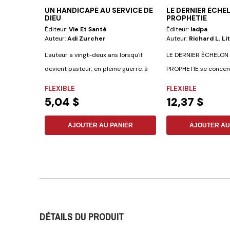
UN HANDICAPÉ AU SERVICE DE
LE DERNIER ÈCHE
DIEU
PROPHETIE
Éditeur:
Vie Et Santé
Éditeur:
Iadpa
Auteur:
Adi Zurcher
Auteur:
Richard L. Li
L'auteur a vingt-deux ans lorsqu'il
LE DERNIER ÈCHELON 
devient pasteur, en pleine guerre, à
PROPHETIE se concent
Lyon....
dernières prophéties d
FLEXIBLE
FLEXIBLE
5,04 $
12,37 $
AJOUTER AU PANIER
AJOUTER AU
DÉTAILS DU PRODUIT