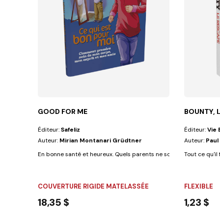
GOOD FOR ME
BOUNTY, 
Éditeur:
Safeliz
Éditeur:
Vie 
Auteur:
Mirian Montanari Grüdtner
Auteur:
Paul
En bonne santé et heureux. Quels parents ne souhaiteraient pas qu
Tout ce qu'il 
COUVERTURE RIGIDE MATELASSÉE
FLEXIBLE
18,35 $
1,23 $