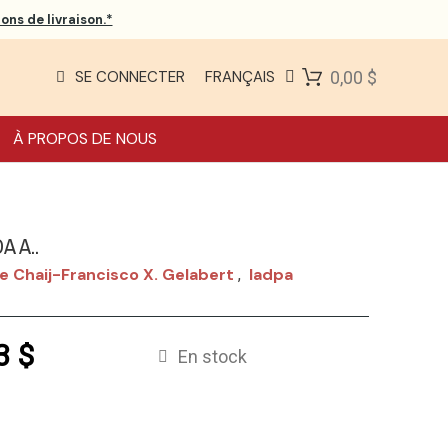
ons de livraison.*
SE CONNECTER
FRANÇAIS
0,00 $
À PROPOS DE NOUS
 A..
e Chaij-Francisco X. Gelabert
Iadpa
,
3 $
En stock