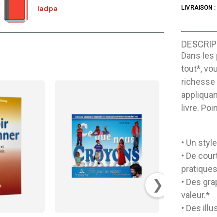
Iadpa
LIVRAISON :
DESCRIP
Dans les 
tout*, vo
richesse d
appliquan
livre. Poi
• Un style
• De cour
pratique
❯
• Des gra
valeur.*
• Des ill