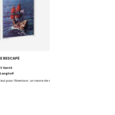
LE RESCAPÉ
Et Santé
 Langholf
e leurs enfants...
faut pour l'Aventure : un navire de sa Majesté le roi d'Angleterre à...