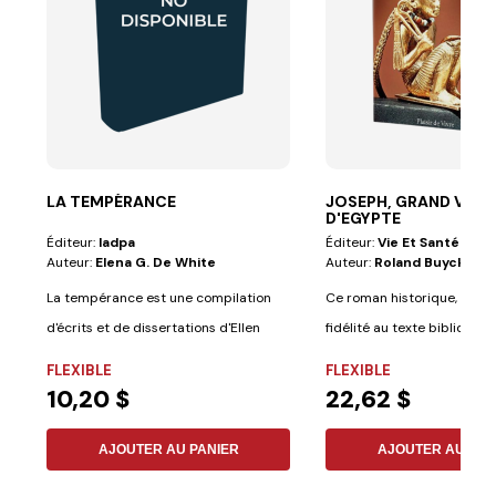
LA TEMPÉRANCE
JOSEPH, GRAND VIZIR
D'EGYPTE
Éditeur:
Iadpa
Éditeur:
Vie Et Santé
Auteur:
Elena G. De White
Auteur:
Roland Buyck
La tempérance est une compilation
Ce roman historique, d'un
d'écrits et de dissertations d'Ellen
fidélité au texte biblique, no
White sur...
FLEXIBLE
FLEXIBLE
10,20 $
22,62 $
AJOUTER AU PANIER
AJOUTER AU PAN