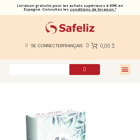
Livraison gratuite
pour les achats supérieurs à 99€ en
Espagne. Consultez les
conditions de livraison.*
BIBLES SAFELIZ
BIBLES
LIVRES
0,00 $
SE CONNECTER
FRANÇAIS
CADEAUX
JEUX
À PROPOS DE NOUS