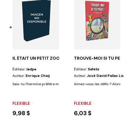
BLES
Pozuelo Ramos
re soin de leur...
'a jamais rêvé de voyager dans le temps ? Les...
IL ÉTAIT UN PETIT ZOO
TROUVE-MOI SI TU PEUX ! —
Éditeur:
Iadpa
Éditeur:
Safeliz
Auteur:
Enrique Chaij
Auteur:
José David Pallas Lista
Sais-tu l'hermine préfère mourir plutôt que de se salir et que les singes 
Aimez-vous les défis ? Alors ce livre
FLEXIBLE
FLEXIBLE
9,98 $
6,03 $