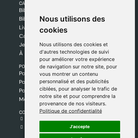
CATÉGORIES
Bibles Safeliz
Nous utilisons des
Nous utilisons des
Bibles
Livres
cookies
cookies
Cadeaux
Jeux
Nous utilisons des cookies et
Nous utilisons des cookies et
d'autres technologies de suivi
d'autres technologies de suivi
À propos de nous
pour améliorer votre expérience
pour améliorer votre expérience
POLITIQUES
de navigation sur notre site, pour
de navigation sur notre site, pour
Politique de livraison
vous montrer un contenu
vous montrer un contenu
personnalisé et des publicités
personnalisé et des publicités
Politique de cookies
ciblées, pour analyser le trafic de
ciblées, pour analyser le trafic de
Politique de confidentialité
notre site et pour comprendre la
notre site et pour comprendre la
Mentions légales
provenance de nos visiteurs.
provenance de nos visiteurs.
Politique de confidentialité
Politique de confidentialité
CONTACT
gestion@safeliz.com
J'accepte
J'accepte
C. del Pradillo, 6, 28770 Colmenar Viejo,
Madrid