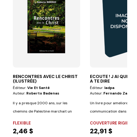
RENCONTRES AVEC LE CHRIST
ECOUTE ! J AI QUELQ
(ILUSTRÉE)
A TE DIRE
Éditeur:
Vie Et Santé
Éditeur:
Iadpa
Auteur:
Roberto Badenas
Auteur:
Fernando Zabala
Il y a presque 2000 ans, sur les
Un livre pour ameliorer la
chemins de Palestine marchait un
communication dans la fami
homme,...
auteur met un accent...
FLEXIBLE
COUVERTURE RIGIDE
2,46 $
22,91 $