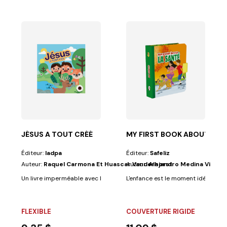
EAD BY MY SELF
es églises un...
 bien sûr, tu aimerais découvrir les histoires de...
JÉSUS A TOUT CRÉÉ
MY FIRST BOOK ABOUT HEA
Éditeur:
Iadpa
Éditeur:
Safeliz
Auteur:
Raquel Carmona Et Huascar Vanderhorst
Auteur:
Alejandro Medina Villarea
Un livre imperméable avec lequel vos petits pourront jouer tout en regar
L'enfance est le moment idéal pour t
FLEXIBLE
COUVERTURE RIGIDE