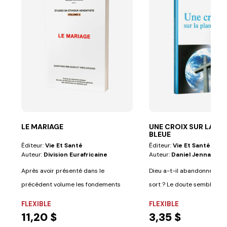
LE MARIAGE
UNE CROIX SUR LA PL
BLEUE
Éditeur:
Vie Et Santé
Éditeur:
Vie Et Santé
Auteur:
Division Eurafricaine
Auteur:
Daniel Jennah
Après avoir présenté dans le
Dieu a-t-il abandonné l'h
précédent volume les fondements
sort ? Le doute semble per
bibliques du...
les...
FLEXIBLE
FLEXIBLE
11,20 $
3,35 $