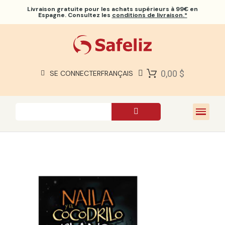
Livraison gratuite
pour les achats supérieurs à 99€ en
Espagne. Consultez les
conditions de livraison.*
BIBLES SAFELIZ
BIBLES
LIVRES
0,00 $
SE CONNECTER
FRANÇAIS
CADEAUX
JEUX
À PROPOS DE NOUS