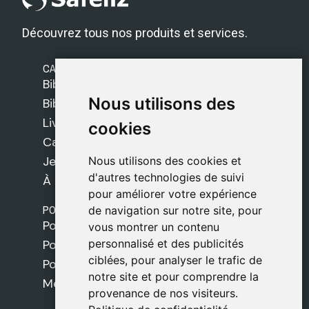
Découvrez tous nos produits et services.
CATÉGORIES
Bibles Safeliz
Nous utilisons des
Nous utilisons des
Bibles
Livres
cookies
cookies
Cadeaux
Jeux
Nous utilisons des cookies et
Nous utilisons des cookies et
d'autres technologies de suivi
d'autres technologies de suivi
À propos de nous
pour améliorer votre expérience
pour améliorer votre expérience
POLITIQUES
de navigation sur notre site, pour
de navigation sur notre site, pour
Politique de livraison
vous montrer un contenu
vous montrer un contenu
personnalisé et des publicités
personnalisé et des publicités
Politique de cookies
ciblées, pour analyser le trafic de
ciblées, pour analyser le trafic de
Politique de confidentialité
notre site et pour comprendre la
notre site et pour comprendre la
Mentions légales
provenance de nos visiteurs.
provenance de nos visiteurs.