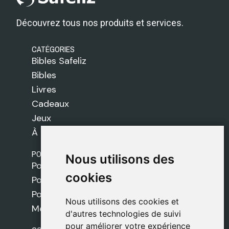
Découvrez tous nos produits et services.
CATÉGORIES
Bibles Safeliz
Bibles
Livres
Cadeaux
Jeux
À propos de nous
POLITIQUES
Nous utilisons des
Nous utilisons des
Politique de livraison
cookies
cookies
Politique de cookies
Politique de confidentialité
Nous utilisons des cookies et
Nous utilisons des cookies et
Mentions légales
d'autres technologies de suivi
d'autres technologies de suivi
pour améliorer votre expérience
pour améliorer votre expérience