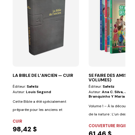
LA BIBLE DE L’ANCIEN — CUIR
SE FAIRE DES AMIS (3
VOLUMES)
Éditeur:
Safeliz
Éditeur:
Safeliz
Auteur:
Louis Segond
Auteur:
Ana C. Silva, Jorg
Branquinho Y Maria A. L
Cette Bible a été spécialement
Volume 1 – À la découverte 
préparée pour les anciens et
de la nature : L’un des objec
comprend les...
CUIR
COUVERTURE RIGIDE
98,42 $
61,46 $