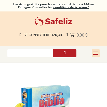
Livraison gratuite
pour les achats supérieurs à 99€ en
Espagne. Consultez les
conditions de livraison.*
BIBLES SAFELIZ
BIBLES
LIVRES
0,00 $
SE CONNECTER
FRANÇAIS
CADEAUX
JEUX
À PROPOS DE NOUS