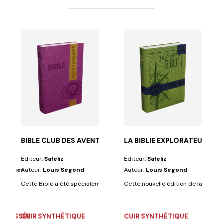
 et les adultes...
BIBLE CLUB DES AVENTURIERS
LA BIBLIE EXPLORATEURS-L
Éditeur:
Safeliz
Éditeur:
Safeliz
Grüdtner
Auteur:
Louis Segond
Auteur:
Louis Segond
eau cadeau que des parents puissent faire à leurs...
Cette Bible a été spécialement conçue pour les Aventuriers et comprend
Cette nouvelle édition de la Bible d
TELASSÉE
CUIR SYNTHÉTIQUE
CUIR SYNTHÉTIQUE