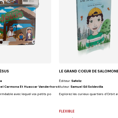
JÉSUS
LE GRAND COEUR DE SALOMON
a
Éditeur:
Safeliz
el Carmona Et Huascar Vanderhorst
Auteur:
Samuel Gil Soldevilla
trations très...
rméable avec lequel vos petits pourront jouer tout en regardant les...
Explorez les curieux quartiers d'Orbit 
FLEXIBLE