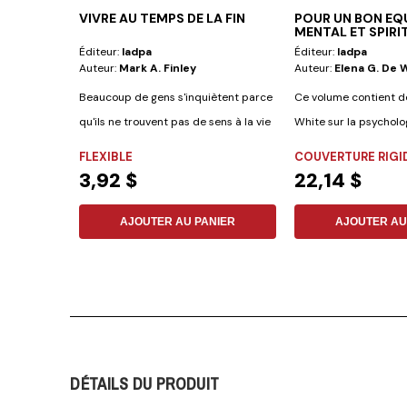
VIVRE AU TEMPS DE LA FIN
POUR UN BON EQU
MENTAL ET SPIRI
Éditeur:
Iadpa
Éditeur:
Iadpa
Auteur:
Mark A. Finley
Auteur:
Elena G. De 
Beaucoup de gens s'inquiètent parce
Ce volume contient de
qu'ils ne trouvent pas de sens à la vie
White sur la psychologi
en...
FLEXIBLE
COUVERTURE RIGI
3,92 $
22,14 $
AJOUTER AU PANIER
AJOUTER AU
DÉTAILS DU PRODUIT