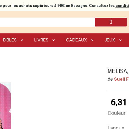
e
pour les achats supérieurs à 99€ en Espagne. Consultez les
conditi
BIBLES
LIVRES
CADEAUX
JEUX
MELISA,
Sueli 
de
6,31
Couleur
Langue