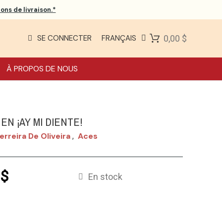
ons de livraison.*
SE CONNECTER
FRANÇAIS
0,00 $
À PROPOS DE NOUS
 EN ¡AY MI DIENTE!
Ferreira De Oliveira
Aces
,
 $
En stock