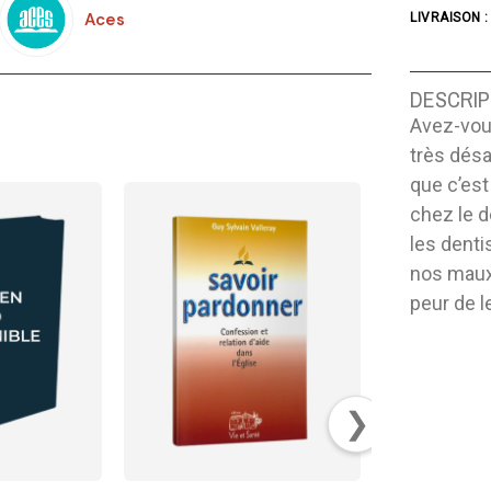
Aces
LIVRAISON :
DESCRIP
Avez-vous
très désa
que c’est
chez le d
les denti
nos maux
peur de l
❯