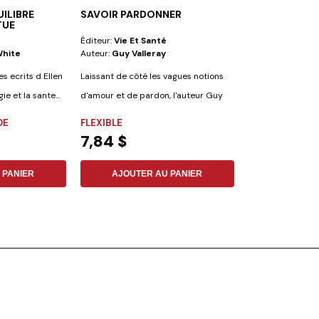
ILIBRE
SAVOIR PARDONNER
DE BONS MO
TUE
JÉSUS
Éditeur:
Vie Et Santé
Éditeur:
Safeliz
White
Auteur:
Guy Valleray
Auteur:
Maria A
Figueiredo Et P
s ecrits d Ellen
Laissant de côté les vagues notions
e et la sante...
d'amour et de pardon, l'auteur Guy
S....
DE
FLEXIBLE
COUVERTURE R
7,84 $
12,19 $
 PANIER
AJOUTER AU PANIER
AJOUTER