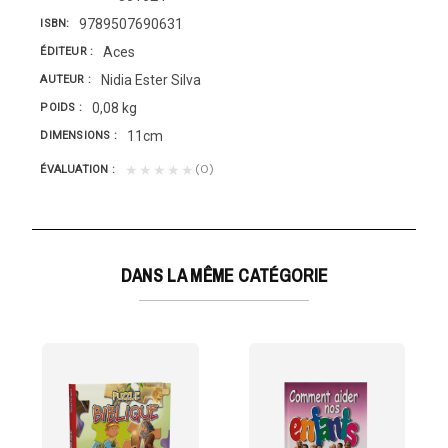
9789507690631
ISBN
Aces
ÉDITEUR
Nidia Ester Silva
AUTEUR
0,08 kg
POIDS
11cm
DIMENSIONS
(0)
★★★★★
ÉVALUATION
DANS LA MÊME CATÉGORIE
IRES DE LA BIBLE