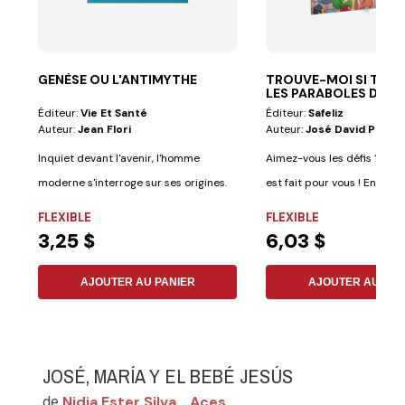
GENÈSE OU L'ANTIMYTHE
TROUVE-MOI SI TU PE
LES PARABOLES DE J
Éditeur:
Vie Et Santé
Éditeur:
Safeliz
Auteur:
Jean Flori
Auteur:
José David Pallas 
Inquiet devant l'avenir, l'homme
Aimez-vous les défis ? Alors
moderne s'interroge sur ses origines.
est fait pour vous ! En plus 
La Genèse,...
FLEXIBLE
FLEXIBLE
3,25 $
6,03 $
AJOUTER AU PANIER
AJOUTER AU PAN
JOSÉ, MARÍA Y EL BEBÉ JESÚS
Nidia Ester Silva
Aces
de
,