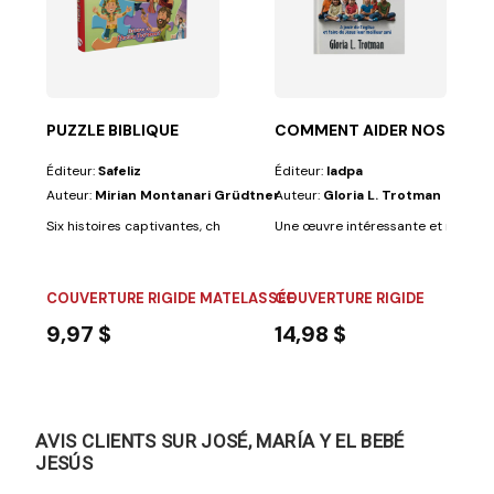
ne...
PUZZLE BIBLIQUE
COMMENT AIDER NOS ENFA
Éditeur:
Safeliz
Éditeur:
Iadpa
Auteur:
Mirian Montanari Grüdtner
Auteur:
Gloria L. Trotman
Six histoires captivantes, chacune accompagnée d'une énigme, pour aide
Une œuvre intéressante et novatric
COUVERTURE RIGIDE MATELASSÉE
COUVERTURE RIGIDE
9,97 $
14,98 $
AVIS CLIENTS SUR JOSÉ, MARÍA Y EL BEBÉ
JESÚS