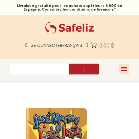
Livraison gratuite
pour les achats supérieurs à 99€ en
Espagne. Consultez les
conditions de livraison.*
BIBLES SAFELIZ
BIBLES
LIVRES
0,00 $
SE CONNECTER
FRANÇAIS
CADEAUX
JEUX
À PROPOS DE NOUS