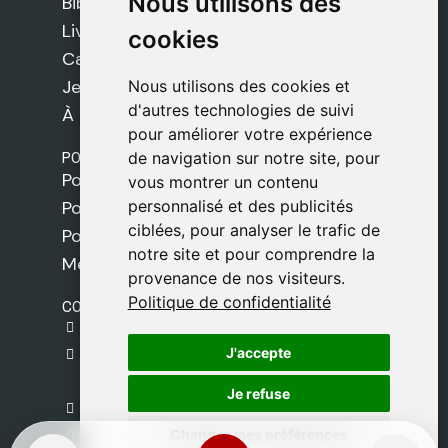
Nous utilisons des
Nous utilisons des
Bibles
Livres
cookies
cookies
Cadeaux
Jeux
Nous utilisons des cookies et
Nous utilisons des cookies et
d'autres technologies de suivi
d'autres technologies de suivi
À propos de nous
pour améliorer votre expérience
pour améliorer votre expérience
POLITIQUES
de navigation sur notre site, pour
de navigation sur notre site, pour
Politique de livraison
vous montrer un contenu
vous montrer un contenu
personnalisé et des publicités
personnalisé et des publicités
Politique de cookies
ciblées, pour analyser le trafic de
ciblées, pour analyser le trafic de
Politique de confidentialité
notre site et pour comprendre la
notre site et pour comprendre la
Mentions légales
provenance de nos visiteurs.
provenance de nos visiteurs.
Politique de confidentialité
Politique de confidentialité
CONTACT
gestion@safeliz.com
J'accepte
J'accepte
C. del Pradillo, 6, 28770 Colmenar Viejo,
Madrid
Je refuse
Je refuse
+34 918 459 877
Changer mes préférences
Changer mes préférences
Lundi au Vendredi