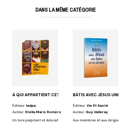
DANS LA MÊME CATÉGORIE
EAD BY MY SELF
m, Isaac,...
 bien sûr, tu aimerais découvrir les histoires de...
À QUI APPARTIENT CETTE BARBE ?
BÂTIS AVEC JÉSUS UNE ÉGLI
Éditeur:
Iadpa
Éditeur:
Vie Et Santé
Auteur:
Stella Maris Romero
Auteur:
Guy Valleray
Un livre palpitant et éducatif pour les plus petits de la maison, et dans l
Aux membres et aux dirigeants des 