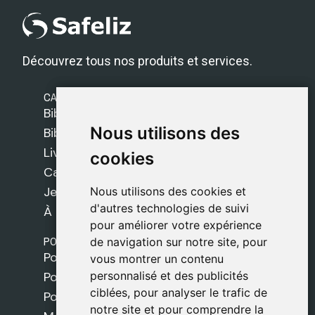
Découvrez tous nos produits et services.
CATÉGORIES
Bibles Safeliz
Nous utilisons des
Nous utilisons des
Bibles
Livres
cookies
cookies
Cadeaux
Jeux
Nous utilisons des cookies et
Nous utilisons des cookies et
d'autres technologies de suivi
d'autres technologies de suivi
À propos de nous
pour améliorer votre expérience
pour améliorer votre expérience
POLITIQUES
de navigation sur notre site, pour
de navigation sur notre site, pour
Politique de livraison
vous montrer un contenu
vous montrer un contenu
personnalisé et des publicités
personnalisé et des publicités
Politique de cookies
ciblées, pour analyser le trafic de
ciblées, pour analyser le trafic de
Politique de confidentialité
notre site et pour comprendre la
notre site et pour comprendre la