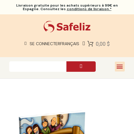
Livraison gratuite
pour les achats supérieurs à 99€ en
Espagne. Consultez les
conditions de livraison.*
BIBLES SAFELIZ
BIBLES
LIVRES
0,00 $
SE CONNECTER
FRANÇAIS
CADEAUX
JEUX
À PROPOS DE NOUS