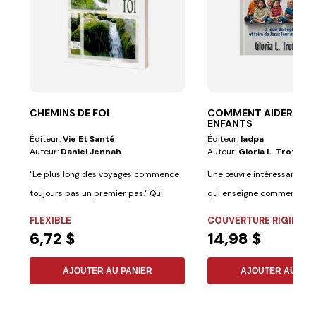
CHEMINS DE FOI
COMMENT AIDER NO
ENFANTS
Éditeur:
Vie Et Santé
Éditeur:
Iadpa
Auteur:
Daniel Jennah
Auteur:
Gloria L. Trotman
"Le plus long des voyages commence
Une œuvre intéressante et
toujours pas un premier pas." Qui
qui enseigne comment fair
pourrait...
églises un...
FLEXIBLE
COUVERTURE RIGIDE
6,72 $
14,98 $
AJOUTER AU PANIER
AJOUTER AU PAN