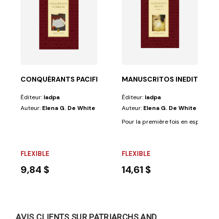
n d'articles,...
us sachionscomment le Roi des rois a inspiré,...
CONQUÉRANTS PACIFIQUES
MANUSCRITOS INEDITOS
Éditeur:
Iadpa
Éditeur:
Iadpa
Auteur:
Elena G. De White
Auteur:
Elena G. De White
Pour la première fois en espagnol, le
FLEXIBLE
FLEXIBLE
9,84 $
14,61 $
AVIS CLIENTS SUR PATRIARCHS AND