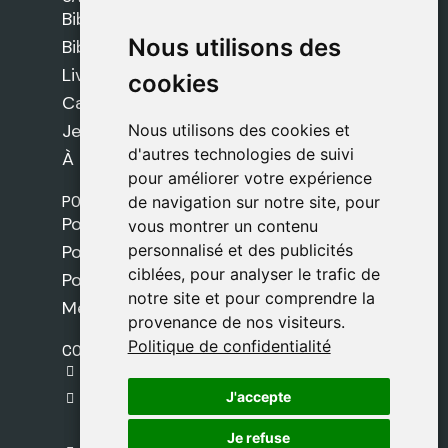
Bibles Safeliz
Nous utilisons des
Nous utilisons des
Bibles
Livres
cookies
cookies
Cadeaux
Jeux
Nous utilisons des cookies et
Nous utilisons des cookies et
d'autres technologies de suivi
d'autres technologies de suivi
À propos de nous
pour améliorer votre expérience
pour améliorer votre expérience
POLITIQUES
de navigation sur notre site, pour
de navigation sur notre site, pour
Politique de livraison
vous montrer un contenu
vous montrer un contenu
personnalisé et des publicités
personnalisé et des publicités
Politique de cookies
ciblées, pour analyser le trafic de
ciblées, pour analyser le trafic de
Politique de confidentialité
notre site et pour comprendre la
notre site et pour comprendre la
Mentions légales
provenance de nos visiteurs.
provenance de nos visiteurs.
Politique de confidentialité
Politique de confidentialité
CONTACT
gestion@safeliz.com
J'accepte
J'accepte
C. del Pradillo, 6, 28770 Colmenar Viejo,
Madrid
Je refuse
Je refuse