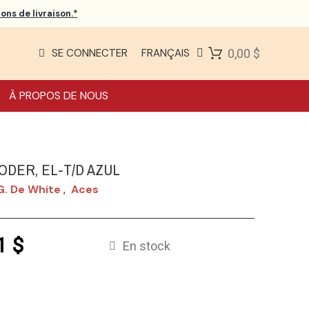
ons de livraison.*
SE CONNECTER
FRANÇAIS
0,00 $
À PROPOS DE NOUS
ODER, EL-T/D AZUL
G. De White
Aces
,
1 $
En stock