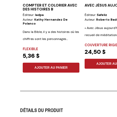
COMPTER ET COLORIER AVEC
AVEC JÈSUS AUJ
DES HISTOIRES B
Éditeur:
Iadpa
Éditeur:
Safeliz
Auteur:
Kathy Hernandez De
Auteur:
Roberto Bad
Polanco
« Avec Jésus aujourd'h
Dans la Bible, il y a des histoires où les
recueil de méditation
chiffres sont les personnages...
votre...
COUVERTURE RIGI
FLEXIBLE
24,50 $
5,36 $
AJOUTER AU
AJOUTER AU PANIER
DÉTAILS DU PRODUIT