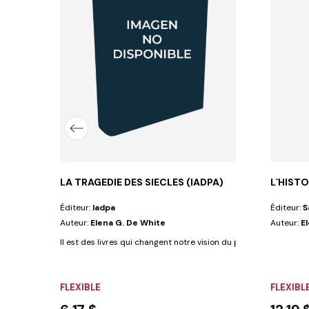
LA TRAGEDIE DES SIECLES (IADPA)
L`HISTO
Éditeur:
Iadpa
Éditeur:
S
Auteur:
Elena G. De White
Auteur:
E
Il est des livres qui changent notre vision du passé, du présent et
FLEXIBLE
FLEXIBL