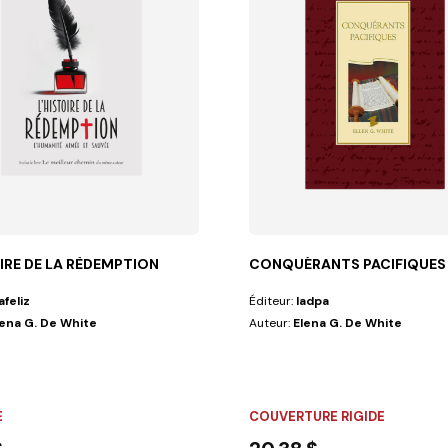
IRE DE LA RÈDEMPTION
CONQUÉRANTS PACIFIQUES
afeliz
Éditeur:
Iadpa
lena G. De White
Auteur:
Elena G. De White
 du futur,...
E
COUVERTURE RIGIDE