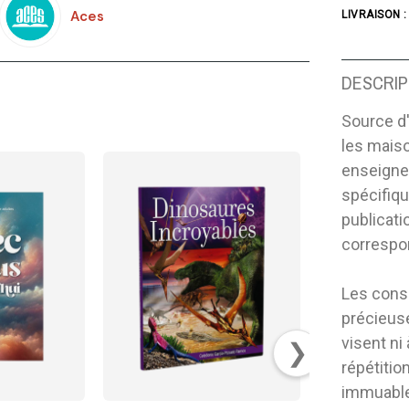
Aces
LIVRAISON :
DESCRIP
Source d'
les maiso
enseigne
spécifiqu
publicati
correspo
Les conse
précieus
visent ni
❯
répétiti
immuables