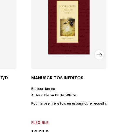
Éditeu
Auteu
Un liv
COUV
21,
 T/D
MANUSCRITOS INEDITOS
Éditeur:
Iadpa
Auteur:
Elena G. De White
Pour la première fois en espagnol, le recueil des manuscrits in
FLEXIBLE