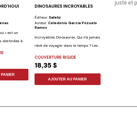
juste et 
ORD`HOUI
DINOSAURES INCROYABLES
DONNEZ LUI G
Éditeur:
Safeliz
Éditeur:
Vie Et S
enas
Auteur:
Celedonio Garcia Pozuelo
Auteur:
No Espec
Ramos
ui » est un
Incroyables Dinosaures. Qui n'a jamais
s destinées à
rêvé de voyager dans le temps ? Les...
DE
CUIR SYNTHÉT
COUVERTURE RIGIDE
26,09 $
18,35 $
 PANIER
AJOUTER
AJOUTER AU PANIER