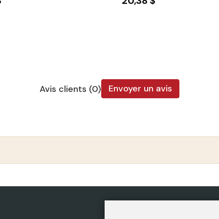
$
20,38 $
Envoyer un avis
Avis clients (0)