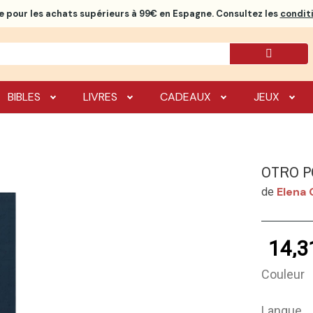
e
pour les achats supérieurs à 99€ en Espagne. Consultez les
conditi
BIBLES
LIVRES
CADEAUX
JEUX
OTRO P
Elena 
de
14,3
Couleur
Langue