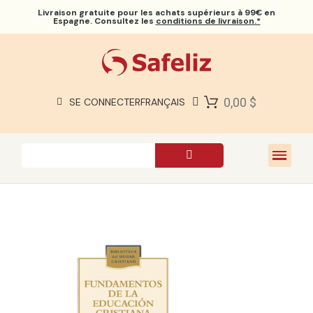
Livraison gratuite
pour les achats supérieurs à 99€ en
Espagne. Consultez les
conditions de livraison.*
BIBLES SAFELIZ
BIBLES
LIVRES
0,00 $
SE CONNECTER
FRANÇAIS
CADEAUX
JEUX
À PROPOS DE NOUS