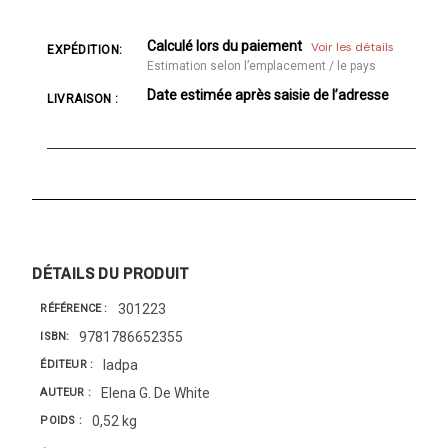
Calculé lors du paiement
Voir les détails
EXPÉDITION:
Estimation selon l’emplacement / le pays
Date estimée après saisie de l’adresse
LIVRAISON :
DÉTAILS DU PRODUIT
301223
RÉFÉRENCE
9781786652355
ISBN
Iadpa
ÉDITEUR
Elena G. De White
AUTEUR
0,52 kg
POIDS