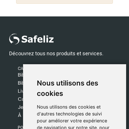
Découvrez tous nos produits et services.
CATÉGORIES
Bibles Safeliz
Nous utilisons des
Nous utilisons des
Bibles
Livres
cookies
cookies
Cadeaux
Jeux
Nous utilisons des cookies et
Nous utilisons des cookies et
d'autres technologies de suivi
d'autres technologies de suivi
À propos de nous
pour améliorer votre expérience
pour améliorer votre expérience
POLITIQUES
de navigation sur notre site, pour
de navigation sur notre site, pour