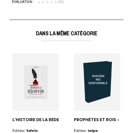
(0)
★★★★★
ÉVALUATION
DANS LA MÊME CATÉGORIE
MMENTAIRE DU SERMON S
 d'Ellen G....
arpentier. Il sillonne la Galilée, guérit les...
L`HISTOIRE DE LA RÈDEMPTION
PROPHÈTES ET ROIS - RIGID
Éditeur:
Safeliz
Éditeur:
Iadpa