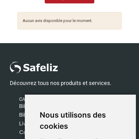
Aucun avis disponible pour le moment.
Découvrez tous nos produits et services.
CATÉGORIES
Bibles Safeliz
Nous utilisons des
Nous utilisons des
Bibles
Livres
cookies
cookies
Cadeaux