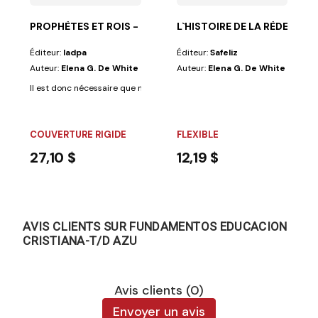
PROPHÈTES ET ROIS - RIGIDE
L`HISTOIRE DE LA RÈDEMPTI
Éditeur:
Iadpa
Éditeur:
Safeliz
Auteur:
Elena G. De White
Auteur:
Elena G. De White
Il est donc nécessaire que nous sachionscomment le Roi des rois a inspir
COUVERTURE RIGIDE
FLEXIBLE
27,10 $
12,19 $
AVIS CLIENTS SUR FUNDAMENTOS EDUCACION
CRISTIANA-T/D AZU
Avis clients (0)
Envoyer un avis