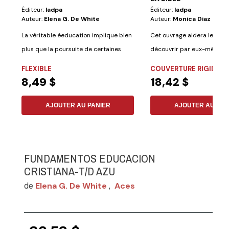
Éditeur:
Iadpa
Éditeur:
Iadpa
Auteur:
Elena G. De White
Auteur:
Monica Diaz
La véritable éeducation implique bien
Cet ouvrage aidera les enf
plus que la poursuite de certaines
découvrir par eux-mêmes l
études....
de la...
FLEXIBLE
COUVERTURE RIGIDE
8,49 $
18,42 $
AJOUTER AU PANIER
AJOUTER AU PAN
FUNDAMENTOS EDUCACION
CRISTIANA-T/D AZU
Elena G. De White
Aces
de
,