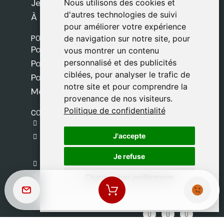
Jeux
Nous utilisons des cookies et
Nous utilisons des cookies et
d'autres technologies de suivi
d'autres technologies de suivi
À propos de nous
pour améliorer votre expérience
pour améliorer votre expérience
POLITIQUES
de navigation sur notre site, pour
de navigation sur notre site, pour
Politique de livraison
vous montrer un contenu
vous montrer un contenu
personnalisé et des publicités
personnalisé et des publicités
Politique de cookies
ciblées, pour analyser le trafic de
ciblées, pour analyser le trafic de
Politique de confidentialité
notre site et pour comprendre la
notre site et pour comprendre la
Mentions légales
provenance de nos visiteurs.
provenance de nos visiteurs.
Politique de confidentialité
Politique de confidentialité
CONTACT
gestion@safeliz.com
J'accepte
J'accepte
C. del Pradillo, 6, 28770 Colmenar Viejo,
Madrid
Je refuse
Je refuse
+34 918 459 877
Changer mes préférences
Changer mes préférences
Lundi au Vendredi
09:00 - 13:00