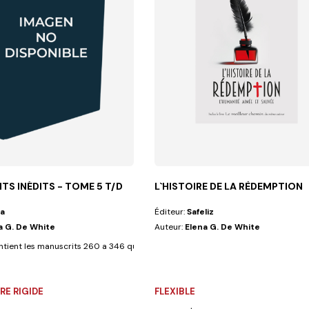
S INÉDITS - TOME 5 T/D
L`HISTOIRE DE LA RÈDEMPTION
a
Éditeur:
Safeliz
a G. De White
Auteur:
Elena G. De White
s inédits, les...
tient les manuscrits 260 a 346 qui abordent les themes suivants : la...
E RIGIDE
FLEXIBLE