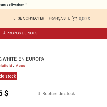
ons de livraison.*
SE CONNECTER
FRANÇAIS
0,00 $
À PROPOS DE NOUS
G.WHITE EN EUROPA
lafield
Aces
,
de stock
5 $
Rupture de stock