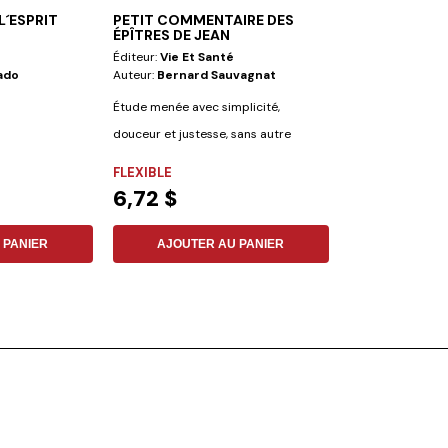
´ESPRIT
PETIT COMMENTAIRE DES
DÉCOUVRE LA
ÉPÎTRES DE JEAN
PLUS EXTRAO
Éditeur:
Vie Et Santé
Éditeur:
Iadpa
ado
Auteur:
Bernard Sauvagnat
Auteur:
Delroy P
Étude menée avec simplicité,
Ce livre invite to
douceur et justesse, sans autre
effectuer un voya
prétention que...
de la...
FLEXIBLE
FLEXIBLE
6,72 $
8,30 $
 PANIER
AJOUTER AU PANIER
AJOUTER