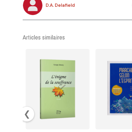
D.A. Delafield
Articles similaires
❮