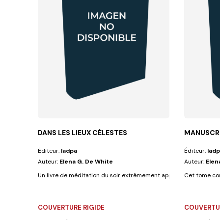
DANS LES LIEUX CÉLESTES
MANUSCRIT
Éditeur:
Iadpa
Éditeur:
Iadp
Auteur:
Elena G. De White
Auteur:
Elen
Un livre de méditation du soir extrêmement apprécié pour ses texte
Cet tome con
COUVERTURE RIGIDE
COUVERTUR