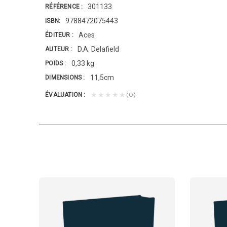
301133
RÉFÉRENCE
9788472075443
ISBN
Aces
ÉDITEUR
D.A. Delafield
AUTEUR
0,33 kg
POIDS
11,5cm
DIMENSIONS
(0)
★★★★★
ÉVALUATION