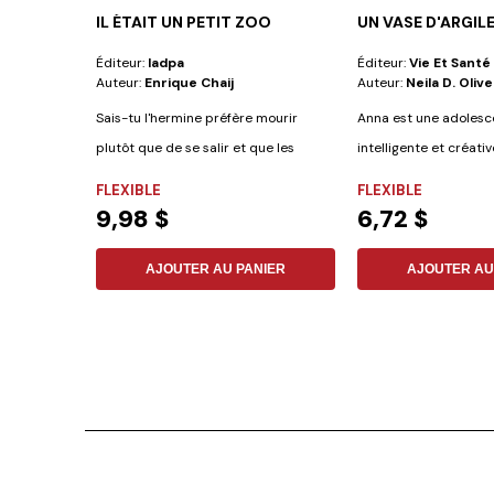
IL ÉTAIT UN PETIT ZOO
UN VASE D'ARGIL
Éditeur:
Iadpa
Éditeur:
Vie Et Santé
Auteur:
Enrique Chaij
Auteur:
Neila D. Olive
Sais-tu l'hermine préfère mourir
Anna est une adolesc
plutôt que de se salir et que les
intelligente et créativ
singes sont...
découvrir de...
FLEXIBLE
FLEXIBLE
9,98 $
6,72 $
AJOUTER AU PANIER
AJOUTER AU