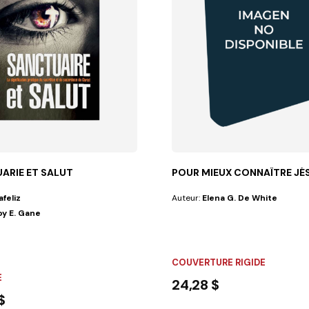
ARIE ET SALUT
POUR MIEUX CONNAÎTRE JÉ
afeliz
Auteur:
Elena G. De White
oy E. Gane
 conseils...
COUVERTURE RIGIDE
E
24,28 $
$