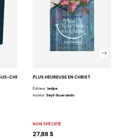
Auteu
FLEX
6,7
SUS-CHRIST
PLUS HEUREUSE EN CHRIST
Éditeur:
Iadpa
Auteur:
Sayli Guardado
NON SPÉCIFIÉ
27,88 $