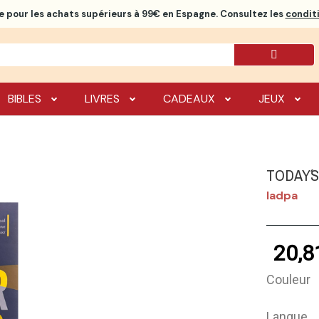
e
pour les achats supérieurs à 99€ en Espagne. Consultez les
conditi
BIBLES
LIVRES
CADEAUX
JEUX
TODAY´
Iadpa
20,8
Couleur
Langue