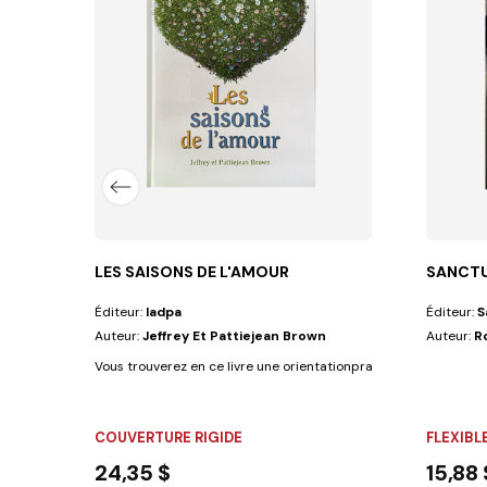
LES SAISONS DE L'AMOUR
SANCTU
Éditeur:
Iadpa
Éditeur:
S
Auteur:
Jeffrey Et Pattiejean Brown
Auteur:
R
Vous trouverez en ce livre une orientationpratique, basée sur des
COUVERTURE RIGIDE
FLEXIBL
24,35 $
15,88 