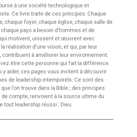
ourse à une société technologique et
DE L'AMOUR
MÉMENTO DU PASTEUR
EXPLORAT
TESTAMENT
liste. Ce livre traite de ces principes. Chaque
JEUX)
Éditeur:
Vie Et Santé
Éditeur:
Safe
e, chaque foyer, chaque église, chaque salle de
Et Pattiejean Brown
Auteur:
No Especificado
Auteur:
Vini
t chaque pays a besoin d'hommes et de
 ce livre une
Exploration 
ui motivent, unissent et œuvrent avec
que, basée sur des
Livre-jeu Dans
la réalisation d'une vision, et qui, par leur
IGIDE
FLEXIBLE
COUVERTUR
, contribuent à améliorer leur environnement.
4,10 $
21,08 
ez être cette personne qui fait la différence.
 y aider, ces pages vous invitent à découvrir
 AU PANIER
AJOUTER AU PANIER
AJO
pes de leadership intemporels. Ce sont des
 que l'on trouve dans la Bible ; des principes
in de compte, renvoient à la source ultime du
e tout leadership réussi : Dieu.