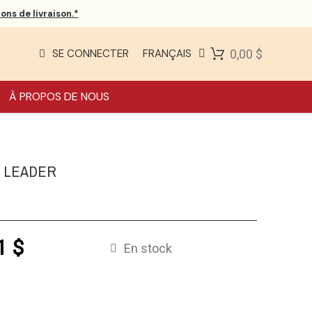
ons de livraison.*
SE CONNECTER
FRANÇAIS
0,00 $
À PROPOS DE NOUS
S LEADER
1 $
En stock