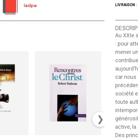
Iadpa
LIVRAISON :
DESCRIP
Au XXIe s
: pour at
mener une
contribu
aujourd'h
car nous
précédent
société e
toute aut
intempore
❯
générosité
active, la
Des prin