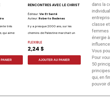
dans la c
E
RENCONTRES AVEC LE CHRIST
LES SAISONS 
individua
Éditeur:
Vie Et Santé
Éditeur:
Iadpa
entrepris
ira
Auteur:
Roberto Badenas
Auteur:
Jeffrey 
classe e
ente très
Il y a presque 2000 ans, sur les
Vous trouverez en
femmes q
e, qui aime
chemins de Palestine marchait un
orientationprati
énergie à 
homme, pauvre,...
conseils...
FLEXIBLE
COUVERTURE R
influence
2,24 $
24,35 $
Vous pouv
Pour vous
 PANIER
AJOUTER AU PANIER
AJOUTER
50 princi
principes
qui, en f
pouvoir d