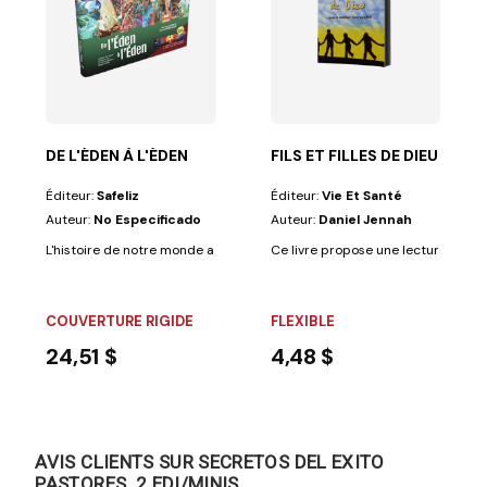
ES
DE L'ÉDEN À L'ÉDEN
FILS ET FILLES DE DIEU
Éditeur:
Safeliz
Éditeur:
Vie Et Santé
Auteur:
No Especificado
Auteur:
Daniel Jennah
mentaire Biblique (Richard Lehmann)Dans...
L'histoire de notre monde a commencé en Éden, lorsque Dieu créa un jar
Ce livre propose une lecture dynami
COUVERTURE RIGIDE
FLEXIBLE
24,51 $
4,48 $
AVIS CLIENTS SUR SECRETOS DEL EXITO
PASTORES. 2 EDI/MINIS