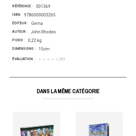
301369
RÉFÉRENCE
9786000003265
ISBN
Gema
ÉDITEUR
John Rhodes
AUTEUR
0,22 kg
POIDS
15cm
DIMENSIONS
(0)
★★★★★
ÉVALUATION
DANS LA MÊME CATÉGORIE