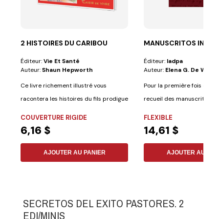
2 HISTOIRES DU CARIBOU
MANUSCRITOS INEDI
Éditeur:
Vie Et Santé
Éditeur:
Iadpa
Auteur:
Shaun Hepworth
Auteur:
Elena G. De White
Ce livre richement illustré vous
Pour la première fois en es
racontera les histoires du fils prodigue
recueil des manuscrits inéd
et du...
G....
COUVERTURE RIGIDE
FLEXIBLE
6,16 $
14,61 $
AJOUTER AU PANIER
AJOUTER AU PAN
SECRETOS DEL EXITO PASTORES. 2
EDI/MINIS