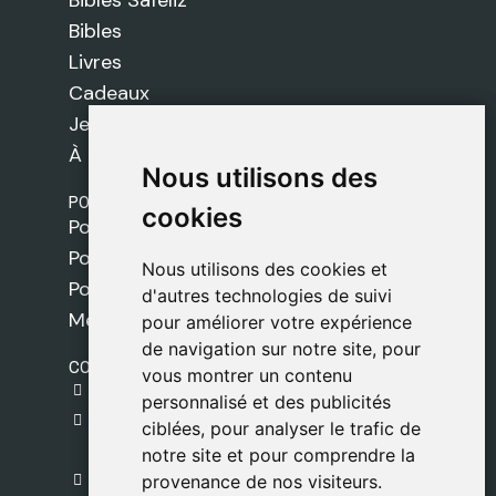
Bibles Safeliz
Bibles
Livres
Cadeaux
Jeux
À propos de nous
Nous utilisons des
Nous utilisons des
POLITIQUES
cookies
cookies
Politique de livraison
Politique de cookies
Nous utilisons des cookies et
Nous utilisons des cookies et
Politique de confidentialité
d'autres technologies de suivi
d'autres technologies de suivi
Mentions légales
pour améliorer votre expérience
pour améliorer votre expérience
de navigation sur notre site, pour
de navigation sur notre site, pour
CONTACT
vous montrer un contenu
vous montrer un contenu
gestion@safeliz.com
personnalisé et des publicités
personnalisé et des publicités
C. del Pradillo, 6, 28770 Colmenar Viejo,
ciblées, pour analyser le trafic de
ciblées, pour analyser le trafic de
Madrid
notre site et pour comprendre la
notre site et pour comprendre la
+34 918 459 877
provenance de nos visiteurs.
provenance de nos visiteurs.