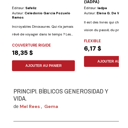
(IADPA)
Éditeur:
Safeliz
Éditeur:
Iadpa
Auteur:
Celedonio Garcia Pozuelo
Auteur:
Elena G. De White
Ramos
Il est des livres qui change
Incroyables Dinosaures. Qui n'a jamais
vision du passé, du présen
rêvé de voyager dans le temps ? Les...
futur,...
FLEXIBLE
COUVERTURE RIGIDE
6,17 $
18,35 $
AJOUTER AU PAN
AJOUTER AU PANIER
PRINCIPI. BÍBLICOS GENEROSIDAD Y
VIDA.
Mel Rees
Gema
de
,