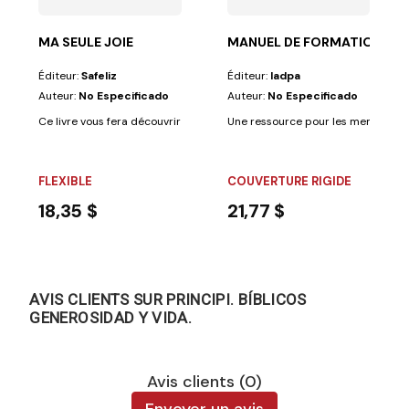
MA SEULE JOIE
MANUEL DE FORMATION DU 
Éditeur:
Safeliz
Éditeur:
Iadpa
Auteur:
No Especificado
Auteur:
No Especificado
Ce livre vous fera découvrir la vie fascinante d'un homme que tous admir
Une ressource pour les membres de
FLEXIBLE
COUVERTURE RIGIDE
18,35 $
21,77 $
AVIS CLIENTS SUR PRINCIPI. BÍBLICOS
GENEROSIDAD Y VIDA.
Avis clients (0)