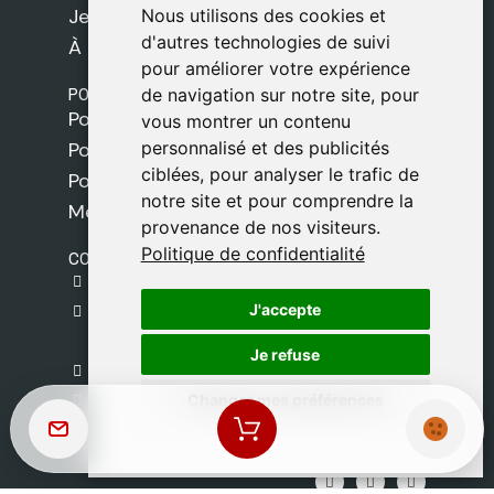
Jeux
Nous utilisons des cookies et
Nous utilisons des cookies et
d'autres technologies de suivi
d'autres technologies de suivi
À propos de nous
pour améliorer votre expérience
pour améliorer votre expérience
POLITIQUES
de navigation sur notre site, pour
de navigation sur notre site, pour
Politique de livraison
vous montrer un contenu
vous montrer un contenu
personnalisé et des publicités
personnalisé et des publicités
Politique de cookies
ciblées, pour analyser le trafic de
ciblées, pour analyser le trafic de
Politique de confidentialité
notre site et pour comprendre la
notre site et pour comprendre la
Mentions légales
provenance de nos visiteurs.
provenance de nos visiteurs.
Politique de confidentialité
Politique de confidentialité
CONTACT
gestion@safeliz.com
J'accepte
J'accepte
C. del Pradillo, 6, 28770 Colmenar Viejo,
Madrid
Je refuse
Je refuse
+34 918 459 877
Changer mes préférences
Changer mes préférences
Lundi au Vendredi
09:00 - 13:00