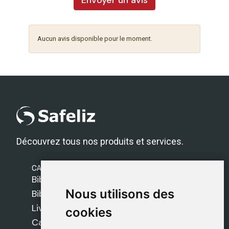
Envoyer un avis
Aucun avis disponible pour le moment.
Découvrez tous nos produits et services.
CATÉGORIES
Bibles Safeliz
Nous utilisons des
Nous utilisons des
Bibles
Livres
cookies
cookies
Cadeaux