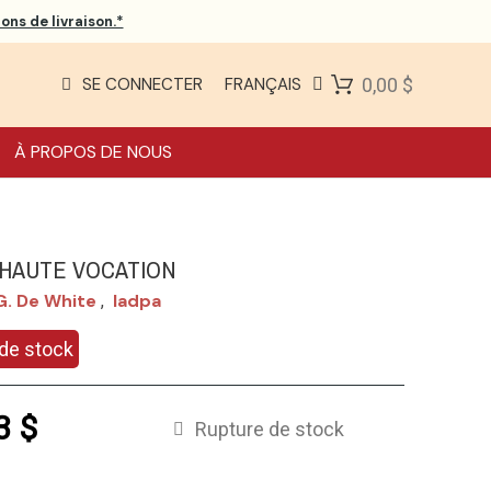
ons de livraison.*
SE CONNECTER
FRANÇAIS
0,00 $
À PROPOS DE NOUS
HAUTE VOCATION
G. De White
Iadpa
,
de stock
3 $
Rupture de stock