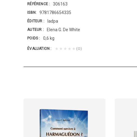
306163
RÉFÉRENCE
9781786654335
ISBN
Iadpa
ÉDITEUR
Elena G. De White
AUTEUR
0,6 kg
POIDS
(0)
★★★★★
ÉVALUATION