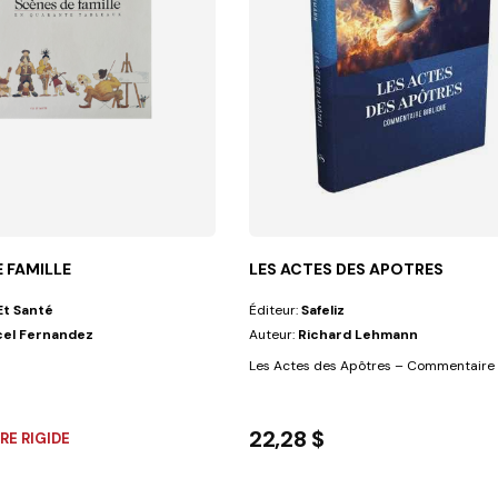
 FAMILLE
LES ACTES DES APOTRES
Et Santé
Éditeur:
Safeliz
el Fernandez
Auteur:
Richard Lehmann
 l'entrée de mon...
Les Actes des Apôtres – Commentaire B
22,28 $
E RIGIDE