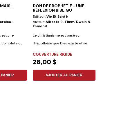
MAIS...
DON DE PROPHÉTIE - UNE
CONSEJO PAR
RÉFLEXION BIBLIQU
PADRES-RUS.
Éditeur:
Vie Et Santé
Éditeur:
Iadpa
orales-
Auteur:
Alberto R. Timm, Dwain N.
Auteur:
No Espec
Esmond
Des conseils pour
. est une
Le christianisme est basé sur
les parents et le
et complète du
l'hypothèse que Dieu existe et se
voie...
COUVERTURE R
révèle à...
COUVERTURE RIGIDE
31,08 $
28,00 $
AJOUTER
 PANIER
AJOUTER AU PANIER