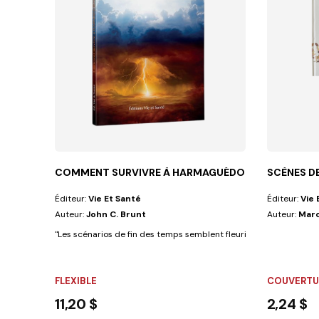
COMMENT SURVIVRE À HARMAGUÉDON ?
SCÈNES DE
Éditeur:
Vie Et Santé
Éditeur:
Vie 
Auteur:
John C. Brunt
Auteur:
Marc
"Les scénarios de fin des temps semblent fleurir un peu partout. À
FLEXIBLE
COUVERTUR
11,20 $
2,24 $