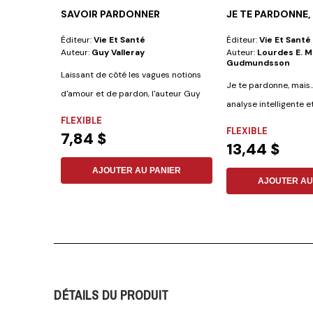
SAVOIR PARDONNER
JE TE PARDONNE, 
Éditeur:
Vie Et Santé
Éditeur:
Vie Et Santé
Auteur:
Guy Valleray
Auteur:
Lourdes E. M
Gudmundsson
Laissant de côté les vagues notions
Je te pardonne, mais..
d'amour et de pardon, l'auteur Guy
analyse intelligente 
S....
FLEXIBLE
pardon, de...
FLEXIBLE
7,84 $
13,44 $
AJOUTER AU PANIER
AJOUTER AU
DÉTAILS DU PRODUIT