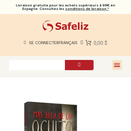
Livraison gratuite
pour les achats supérieurs à 99€ en
Espagne. Consultez les
conditions de livraison.*
BIBLES SAFELIZ
BIBLES
LIVRES
0,00 $
SE CONNECTER
FRANÇAIS
CADEAUX
JEUX
À PROPOS DE NOUS