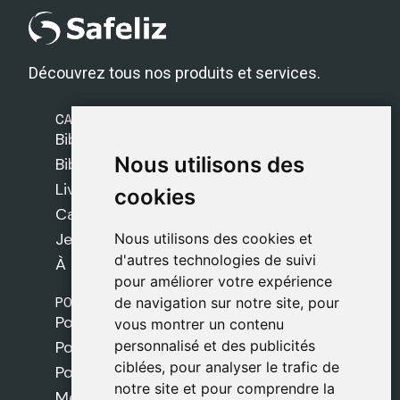
Découvrez tous nos produits et services.
CATÉGORIES
Bibles Safeliz
Nous utilisons des
Nous utilisons des
Bibles
Livres
cookies
cookies
Cadeaux
Jeux
Nous utilisons des cookies et
Nous utilisons des cookies et
d'autres technologies de suivi
d'autres technologies de suivi
À propos de nous
pour améliorer votre expérience
pour améliorer votre expérience
POLITIQUES
de navigation sur notre site, pour
de navigation sur notre site, pour
Politique de livraison
vous montrer un contenu
vous montrer un contenu
personnalisé et des publicités
personnalisé et des publicités
Politique de cookies
ciblées, pour analyser le trafic de
ciblées, pour analyser le trafic de
Politique de confidentialité
notre site et pour comprendre la
notre site et pour comprendre la
Mentions légales