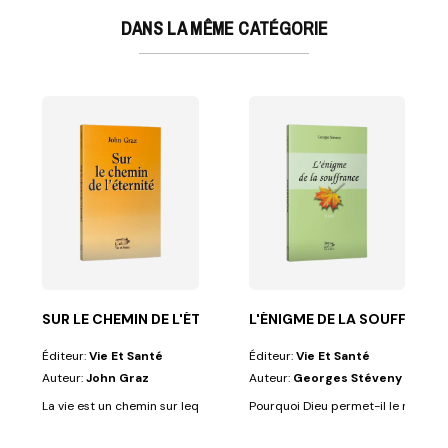
DANS LA MÊME CATÉGORIE
E
aru mais demeure la Parole qui résonne, puisqu'à...
SUR LE CHEMIN DE L'ÉTERNITÉ
L'ÉNIGME DE LA SOUFFRANC
Éditeur:
Vie Et Santé
Éditeur:
Vie Et Santé
Auteur:
John Graz
Auteur:
Georges Stéveny
La vie est un chemin sur lequel nous sommes engagés. L'auteur décrit de
Pourquoi Dieu permet-il le mal d'exi