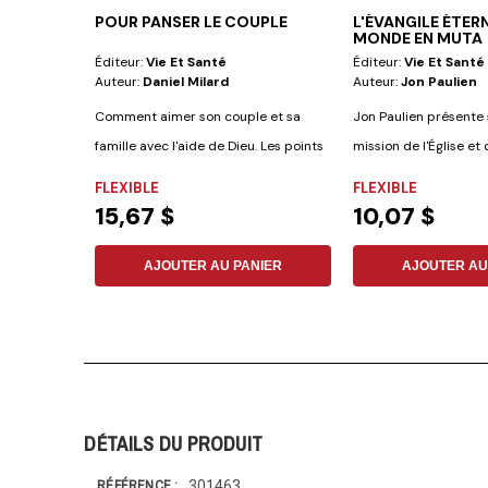
POUR PANSER LE COUPLE
L'ÉVANGILE ÉTER
MONDE EN MUTA
Éditeur:
Vie Et Santé
Éditeur:
Vie Et Santé
Auteur:
Daniel Milard
Auteur:
Jon Paulien
Comment aimer son couple et sa
Jon Paulien présente s
famille avec l'aide de Dieu. Les points
mission de l'Église et 
forts du...
FLEXIBLE
FLEXIBLE
15,67 $
10,07 $
AJOUTER AU PANIER
AJOUTER AU
DÉTAILS DU PRODUIT
301463
RÉFÉRENCE