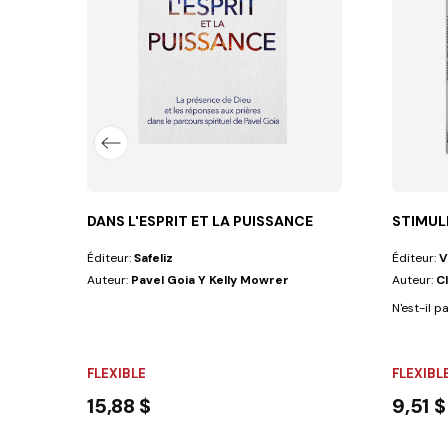
outine quotidienne. Elles sont tout...
DANS L'ESPRIT ET LA PUISSANCE
STIMUL
Éditeur:
Safeliz
Éditeur:
V
Auteur:
Pavel Goia Y Kelly Mowrer
Auteur:
C
N'est-il p
FLEXIBLE
FLEXIBL
15,88 $
9,51 $