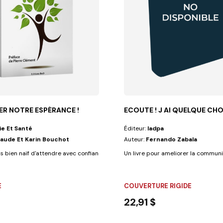
ER NOTRE ESPÉRANCE !
ECOUTE ! J AI QUELQUE CHO
ie Et Santé
Éditeur:
Iadpa
laude Et Karin Bouchot
Auteur:
Fernando Zabala
as bien naïf d'attendre avec confiance une vie meilleure "dans nos...
Un livre pour ameliorer la communic
E
COUVERTURE RIGIDE
22,91 $