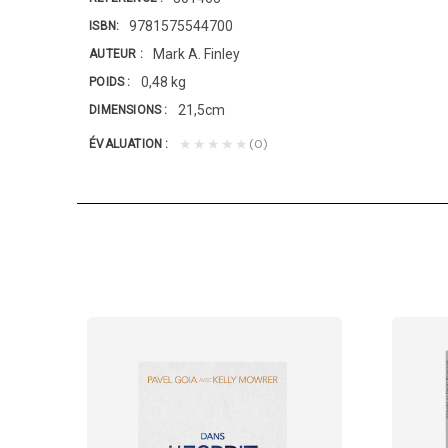
9781575544700
ISBN
Mark A. Finley
AUTEUR
0,48 kg
POIDS
21,5cm
DIMENSIONS
(0)
★★★★★
ÉVALUATION