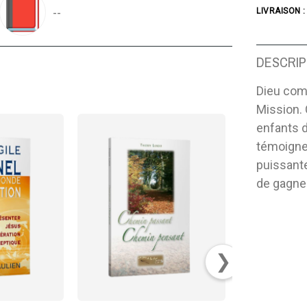
--
LIVRAISON :
DESCRIP
Dieu com
Mission. 
enfants d
témoigner
puissante
de gagner
❯