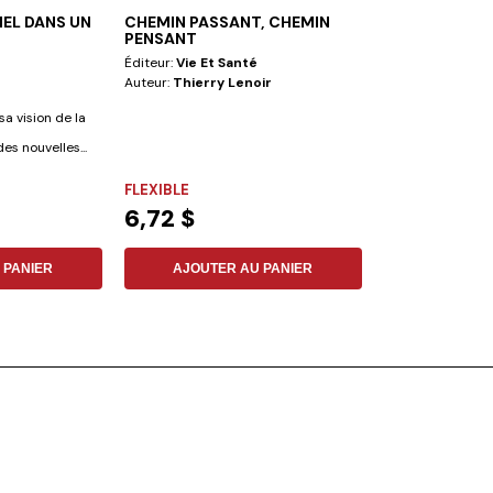
NEL DANS UN
CHEMIN PASSANT, CHEMIN
2 HISTOIRES 
PENSANT
Éditeur:
Vie Et Santé
Éditeur:
Vie Et S
Auteur:
Thierry Lenoir
Auteur:
Shaun H
a vision de la
Ce livre richemen
des nouvelles...
racontera les hist
prodigue et du...
FLEXIBLE
COUVERTURE R
6,72 $
6,16 $
 PANIER
AJOUTER AU PANIER
AJOUTER