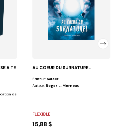
Nous v
FLEX
15,8
SE A TE DIRE
AU COEUR DU SURNATUREL
Éditeur:
Safeliz
Auteur:
Roger L. Morneau
ation dans la famille. L auteur met un accent...
FLEXIBLE
15,88 $