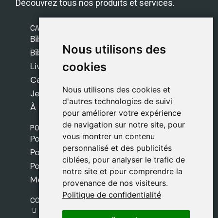
Découvrez tous nos produits et services.
CATÉGORIES
Bibles Safeliz
Nous utilisons des
Nous utilisons des
Bibles
cookies
cookies
Livres
Cadeaux
Nous utilisons des cookies et
Nous utilisons des cookies et
Jeux
d'autres technologies de suivi
d'autres technologies de suivi
À propos de nous
pour améliorer votre expérience
pour améliorer votre expérience
de navigation sur notre site, pour
de navigation sur notre site, pour
POLITIQUES
vous montrer un contenu
vous montrer un contenu
Politique de livraison
personnalisé et des publicités
personnalisé et des publicités
Politique de cookies
ciblées, pour analyser le trafic de
ciblées, pour analyser le trafic de
Politique de confidentialité
notre site et pour comprendre la
notre site et pour comprendre la
Mentions légales
provenance de nos visiteurs.
provenance de nos visiteurs.
Politique de confidentialité
Politique de confidentialité
CONTACT
gestion@safeliz.com