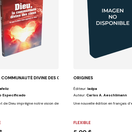
LA COMMUNAUTÉ DIVINE DES CIEUX
ORIGINES
afeliz
Éditeur:
Iadpa
o Especificado
Auteur:
Carlos A. Aeschlimann
cette planète....
 de Dieu imprègne notre vision de la vie. Et bien que nous sachions...
Une nouvelle édition en français d’e
E
FLEXIBLE