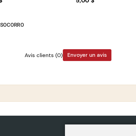
$
5,00 $
O SOCORRO
Envoyer un avis
Avis clients (0)