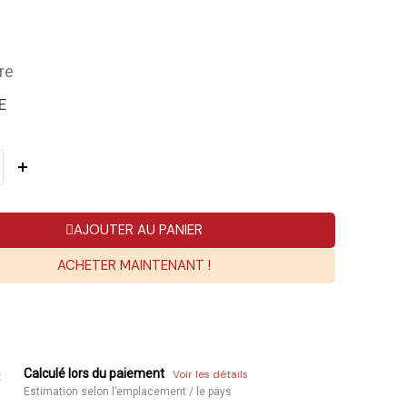
re
E
AJOUTER AU PANIER
ACHETER MAINTENANT !
Calculé lors du paiement
Voir les détails
:
Estimation selon l’emplacement / le pays