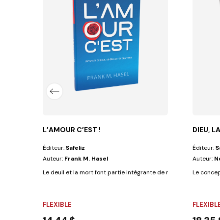
L’AMOUR C’EST !
DIEU, 
Éditeur:
Safeliz
Éditeur:
S
Auteur:
Frank M. Hasel
Auteur:
N
Le deuil et la mort font partie intégrante de notre existence sur 
Le concept
FLEXIBLE
FLEXIBL