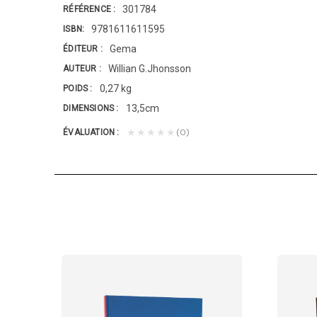
301784
RÉFÉRENCE
9781611611595
ISBN
Gema
ÉDITEUR
Willian G.Jhonsson
AUTEUR
0,27 kg
POIDS
13,5cm
DIMENSIONS
(0)
★★★★★
ÉVALUATION