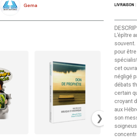
Gema
LIVRAISON :
DESCRIP
L’épître 
souvent. 
pour êtr
spéciali
cet ouvra
négligé p
débats t
certain q
croyant d
aux Hébr
❯
son mess
soigneus
concentr