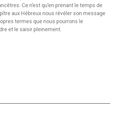
ncêtres. Ce n’est qu’en prenant le temps de
 LE COUPLE
LE GRAND COEUR DE
CONQUÉRA
SALOMONET
T/D
’épître aux Hébreux nous révéler son message
anté
Éditeur:
Safeliz
Éditeur:
Iad
ropres termes que nous pourrons le
lard
Auteur:
Samuel Gil Soldevilla
Auteur:
Elen
e et le saisir pleinement.
on couple et sa
Explorez les curieux quartiers d'Orbit
e de Dieu. Les points
avec Salomon et rencontrez ses
amis...
FLEXIBLE
COUVERTUR
8,62 $
20,38 
 AU PANIER
AJOUTER AU PANIER
AJO