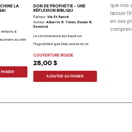
que nos a
CHINE LA
DON DE PROPHÉTIE - UNE
POUR PANSER
NAI
RÉFLEXION BIBLIQU
laisser l
Éditeur:
Vie Et Santé
Éditeur:
Vie Et S
en ses p
Auteur:
Alberto R. Timm, Dwain N.
Auteur:
Daniel Mi
Esmond
comprendr
s enfants à
Comment aimer s
Le christianisme est basé sur
ascinant au sein
famille avec l'aid
l'hypothèse que Dieu existe et se
forts du...
FLEXIBLE
révèle à...
COUVERTURE RIGIDE
15,67 $
28,00 $
 PANIER
AJOUTER
AJOUTER AU PANIER