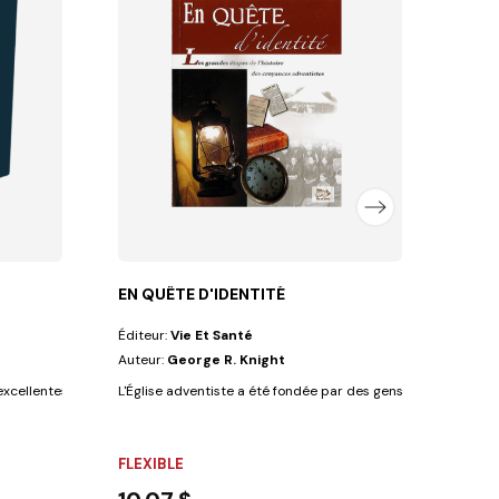
Éditeu
Auteu
FLEX
11,0
EN QUÊTE D'IDENTITÉ
Éditeur:
Vie Et Santé
Auteur:
George R. Knight
xcellentes études bibliques révisée et...
L'Église adventiste a été fondée par des gens à l'esprit indép
FLEXIBLE