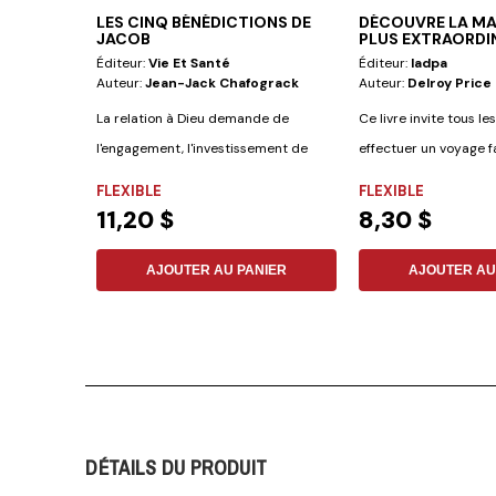
LES CINQ BÉNÉDICTIONS DE
DÉCOUVRE LA MA
JACOB
PLUS EXTRAORDI
Éditeur:
Vie Et Santé
Éditeur:
Iadpa
Auteur:
Jean-Jack Chafograck
Auteur:
Delroy Price
La relation à Dieu demande de
Ce livre invite tous le
l'engagement, l'investissement de
effectuer un voyage f
celui qui...
de la...
FLEXIBLE
FLEXIBLE
11,20 $
8,30 $
AJOUTER AU PANIER
AJOUTER AU
DÉTAILS DU PRODUIT