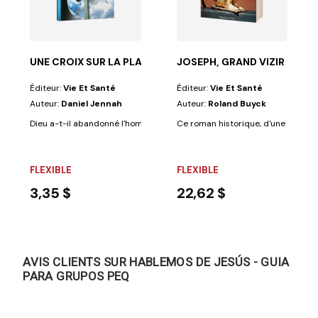
conseils...
 au ciel. Une autre dans les cathédrales. Une autre...
UNE CROIX SUR LA PLANÈTE BLEUE
JOSEPH, GRAND VIZIR D'EG
Éditeur:
Vie Et Santé
Éditeur:
Vie Et Santé
Auteur:
Daniel Jennah
Auteur:
Roland Buyck
Dieu a-t-il abandonné l'homme à son sort ? Le doute semble permis tant 
Ce roman historique, d'une grande fi
FLEXIBLE
FLEXIBLE
3,35 $
22,62 $
AVIS CLIENTS SUR HABLEMOS DE JESÚS - GUIA
PARA GRUPOS PEQ