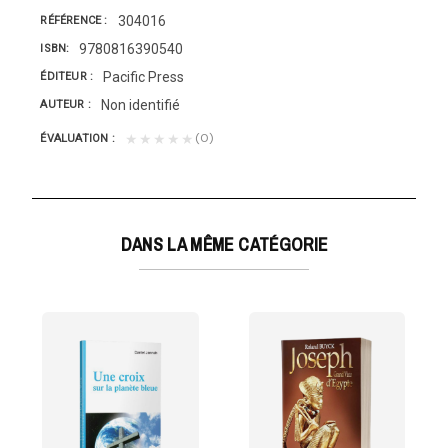
304016
RÉFÉRENCE
9780816390540
ISBN
Pacific Press
ÉDITEUR
Non identifié
AUTEUR
(0)
★★★★★
ÉVALUATION
DANS LA MÊME CATÉGORIE
XE
cchia