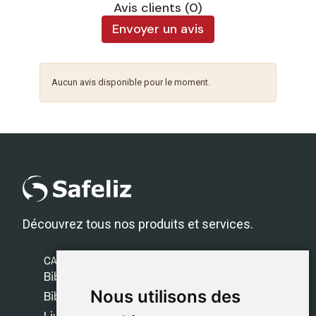
Avis clients (0)
Envoyer un avis
Aucun avis disponible pour le moment.
Découvrez tous nos produits et services.
CATÉGORIES
Bibles Safeliz
Nous utilisons des
Nous utilisons des
Bibles