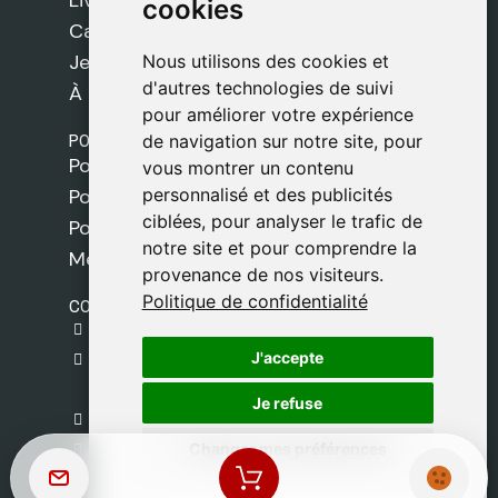
Livres
cookies
cookies
Cadeaux
Jeux
Nous utilisons des cookies et
Nous utilisons des cookies et
d'autres technologies de suivi
d'autres technologies de suivi
À propos de nous
pour améliorer votre expérience
pour améliorer votre expérience
POLITIQUES
de navigation sur notre site, pour
de navigation sur notre site, pour
Politique de livraison
vous montrer un contenu
vous montrer un contenu
personnalisé et des publicités
personnalisé et des publicités
Politique de cookies
ciblées, pour analyser le trafic de
ciblées, pour analyser le trafic de
Politique de confidentialité
notre site et pour comprendre la
notre site et pour comprendre la
Mentions légales
provenance de nos visiteurs.
provenance de nos visiteurs.
Politique de confidentialité
Politique de confidentialité
CONTACT
gestion@safeliz.com
J'accepte
J'accepte
C. del Pradillo, 6, 28770 Colmenar Viejo,
Madrid
Je refuse
Je refuse
+34 918 459 877
Changer mes préférences
Changer mes préférences
Lundi au Vendredi
09:00 - 13:00