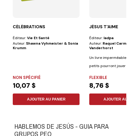
CÉLÉBRATIONS
JÉSUS T'AIME
Éditeur:
Vie Et Santé
Éditeur:
Iadpa
Auteur:
Shawna Vyhmeister & Sonia
Auteur:
Raquel Carmona 
Krumm
Vanderhorst
Un livre imperméable avec 
petits pourront jouer tout 
regardant les...
NON SPÉCIFIÉ
FLEXIBLE
10,07 $
8,76 $
AJOUTER AU PANIER
AJOUTER AU PAN
HABLEMOS DE JESÚS - GUIA PARA
GRUPOS PEQ