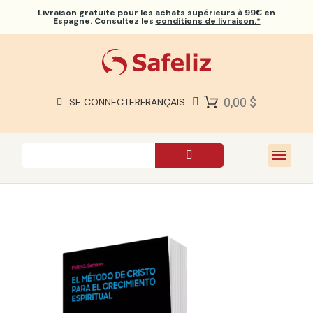
Livraison gratuite
pour les achats supérieurs à 99€ en
Espagne. Consultez les
conditions de livraison.*
BIBLES SAFELIZ
BIBLES
LIVRES
0,00 $
SE CONNECTER
FRANÇAIS
CADEAUX
JEUX
À PROPOS DE NOUS