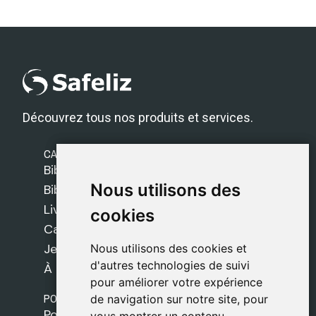
Découvrez tous nos produits et services.
CATÉGORIES
Bibles Safeliz
Nous utilisons des
Nous utilisons des
Bibles
Livres
cookies
cookies
Cadeaux
Jeux
Nous utilisons des cookies et
Nous utilisons des cookies et
d'autres technologies de suivi
d'autres technologies de suivi
À propos de nous
pour améliorer votre expérience
pour améliorer votre expérience
POLITIQUES
de navigation sur notre site, pour
de navigation sur notre site, pour
Politique de livraison