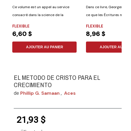
Ce volume est un appel au service
Dans ce livre, Georges Sté
consacré dans la science de la
ce que les Écritures nous 
conquête de...
sur...
FLEXIBLE
FLEXIBLE
6,60 $
8,96 $
AJOUTER AU PANIER
AJOUTER AU PAN
EL METODO DE CRISTO PARA EL
CRECIMIENTO
Phillip G. Samaan
Aces
de
,
21,93 $