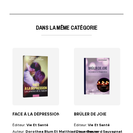
DANS LA MÊME CATÉGORIE
ack
ème Jour
aloniciens font partie des premiers écrits contenant...
FACE À LA DÉPRESSION
BRÛLER DE JOIE
Éditeur:
Vie Et Santé
Éditeur:
Vie Et Santé
Auteur:
Dorothea Blum Et Matthias Dauenhauer
Auteur:
Bernard Sauvagnat