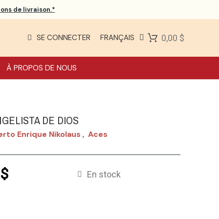
ons de livraison.*
SE CONNECTER
FRANÇAIS
0,00 $
À PROPOS DE NOUS
NGELISTA DE DIOS
rto Enrique Nikolaus
Aces
,
 $
En stock