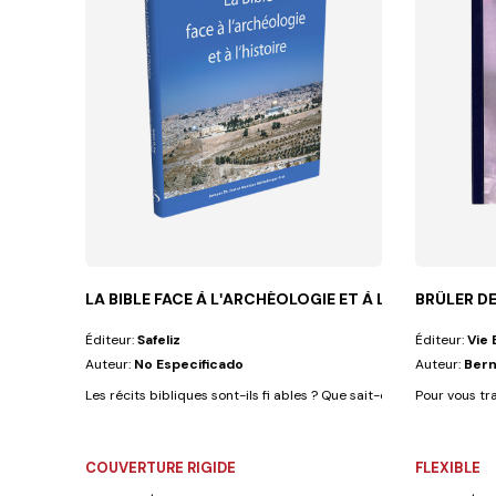
LA BIBLE FACE À LʹARCHÉOLOGIE ET À LʹHISTOIRE
BRÛLER DE
Éditeur:
Safeliz
Éditeur:
Vie 
Auteur:
No Especificado
Auteur:
Bern
Les récits bibliques sont-ils fi ables ? Que sait-on des villes enfuies
Pour vous tr
COUVERTURE RIGIDE
FLEXIBLE