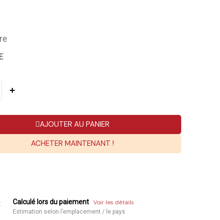
re
E
AJOUTER AU PANIER
ACHETER MAINTENANT !
Calculé lors du paiement
Voir les détails
:
Estimation selon l’emplacement / le pays