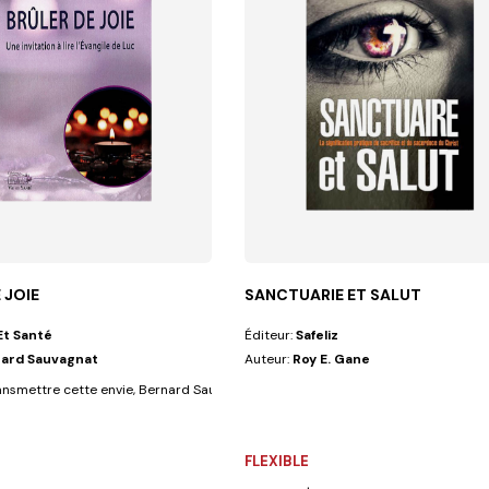
 JOIE
SANCTUARIE ET SALUT
Et Santé
Éditeur:
Safeliz
ard Sauvagnat
Auteur:
Roy E. Gane
 ? Les...
ansmettre cette envie, Bernard Sauvagnat a décidé d'organiser son...
FLEXIBLE