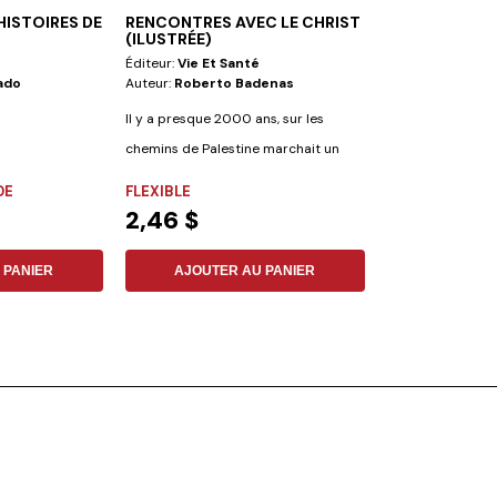
HISTOIRES DE
RENCONTRES AVEC LE CHRIST
IL ÉTAIT UN P
(ILUSTRÉE)
Éditeur:
Vie Et Santé
Éditeur:
Iadpa
ado
Auteur:
Roberto Badenas
Auteur:
Enrique 
Il y a presque 2000 ans, sur les
Sais-tu l'hermine
chemins de Palestine marchait un
plutôt que de se s
homme,...
singes sont...
DE
FLEXIBLE
FLEXIBLE
2,46 $
9,98 $
 PANIER
AJOUTER AU PANIER
AJOUTER