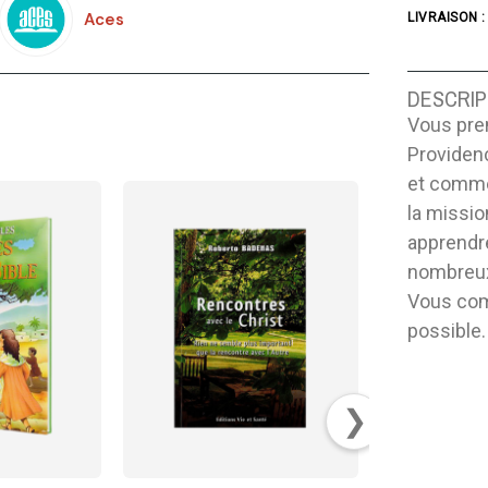
Aces
LIVRAISON :
DESCRIP
Vous pren
Providen
et comme
la missio
apprendre
nombreux 
Vous com
possible.
❯