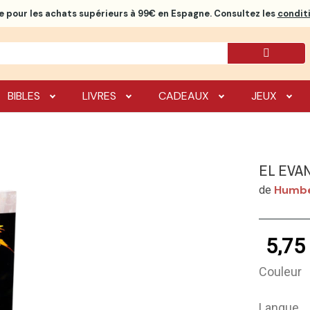
e
pour les achats supérieurs à 99€ en Espagne. Consultez les
conditi
BIBLES
LIVRES
CADEAUX
JEUX
EL EVA
Humbe
de
5,75
Couleur
Langue