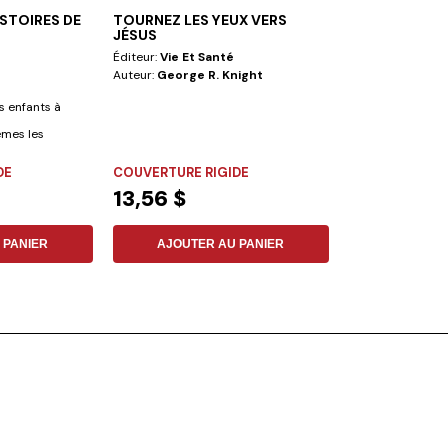
HISTOIRES DE
TOURNEZ LES YEUX VERS
EXPLORATION 
JÉSUS
TESTAMENT (U
JEUX)
Éditeur:
Vie Et Santé
Éditeur:
Safeliz
Auteur:
George R. Knight
Auteur:
Vinicius
s enfants à
Exploration de l'
êmes les
Livre-jeu Dans ce l
DE
COUVERTURE RIGIDE
COUVERTURE R
13,56 $
21,08 $
 PANIER
AJOUTER AU PANIER
AJOUTER