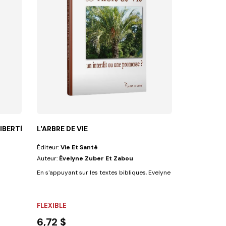
IBERTÉ RELIG
L'ARBRE DE VIE
Éditeur:
Vie Et Santé
Auteur:
Évelyne Zuber Et Zabou
En s'appuyant sur les textes bibliques, Evelyne Zuber partage ses
FLEXIBLE
6,72 $