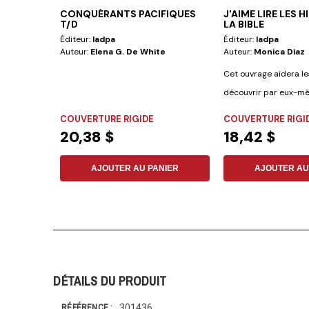
CONQUÉRANTS PACIFIQUES
J'AIME LIRE LES 
T/D
LA BIBLE
Éditeur:
Iadpa
Éditeur:
Iadpa
Auteur:
Elena G. De White
Auteur:
Monica Diaz
Cet ouvrage aidera le
découvrir par eux-m
histoires de la...
COUVERTURE RIGIDE
COUVERTURE RIGI
20,38 $
18,42 $
AJOUTER AU PANIER
AJOUTER AU
DÉTAILS DU PRODUIT
301436
RÉFÉRENCE