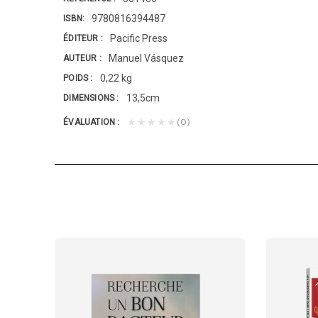
9780816394487
ISBN
Pacific Press
ÉDITEUR
Manuel Vásquez
AUTEUR
0,22 kg
POIDS
13,5cm
DIMENSIONS
(0)
★★★★★
ÉVALUATION